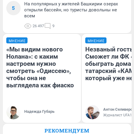
На популярных у жителей Башкирии озерах
5
открыли бассейн, но туристы довольны не
всем
26 497
9
МНЕНИЕ
МНЕНИЕ
«Мы видим нового
Незваный гость
Нолана»: с каким
Сможет ли ФК 
настроем нужно
обыграть дома
смотреть «Одиссею»,
татарский «КАМ
чтобы она не
который уже не
выглядела как фиаско
Антон Селиверс
Надежда Губарь
Журналист UFA1.
РЕКОМЕНДУЕМ