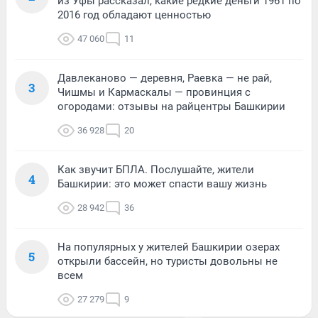
из Уфы рассказал, какие редкие деньги 1961 по
2016 год обладают ценностью
47 060
11
Давлеканово — деревня, Раевка — не рай,
3
Чишмы и Кармаскалы — провинция с
огородами: отзывы на райцентры Башкирии
36 928
20
Как звучит БПЛА. Послушайте, жители
4
Башкирии: это может спасти вашу жизнь
28 942
36
На популярных у жителей Башкирии озерах
5
открыли бассейн, но туристы довольны не
всем
27 279
9