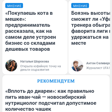
МНЕНИЕ
МНЕНИЕ
«Покупаешь кота в
Боязнь высоты:
мешке»:
сможет ли «Уфа
предприниматель
тренера обыгра
рассказала, как на
фаворита лиги и
самом деле устроен
удержаться на 
бизнес со складами
месте
дешевых товаров
Наталья Шорохова
Антон Селиверс
Открыла кофейную точку на
Журналист UFA1.
деньги соцразвития
РЕКОМЕНДУЕМ
«Вплоть до диареи»: как правильно
пить иван-чай — новосибирский
нутрициолог подсчитал допустимое
количество чашек