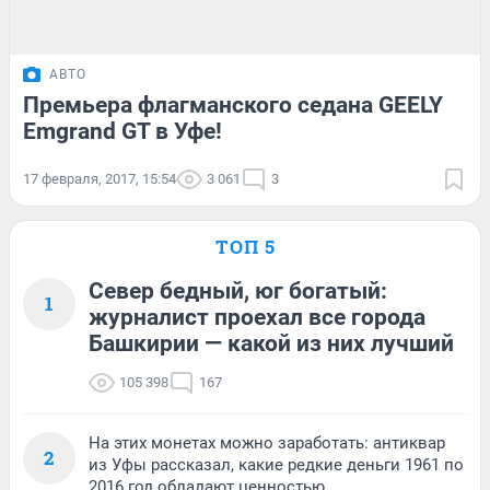
АВТО
Премьера флагманского седана GEELY
Emgrand GT в Уфе!
17 февраля, 2017, 15:54
3 061
3
ТОП 5
Север бедный, юг богатый:
1
журналист проехал все города
Башкирии — какой из них лучший
105 398
167
На этих монетах можно заработать: антиквар
2
из Уфы рассказал, какие редкие деньги 1961 по
2016 год обладают ценностью