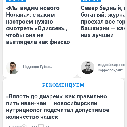
«Мы видим нового
Север бедный, 
Нолана»: с каким
богатый: журна
настроем нужно
проехал все гор
смотреть «Одиссею»,
Башкирии — как
чтобы она не
них лучший
выглядела как фиаско
Андрей Бирюков
Надежда Губарь
Корреспондент U
РЕКОМЕНДУЕМ
«Вплоть до диареи»: как правильно
пить иван-чай — новосибирский
нутрициолог подсчитал допустимое
количество чашек
12 часов
7 655
15