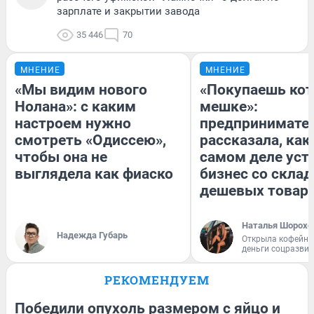
зарплате и закрытии завода
35 446
70
МНЕНИЕ
МНЕНИЕ
«Мы видим нового
«Покупаешь кот
Нолана»: с каким
мешке»:
настроем нужно
предпринимате
смотреть «Одиссею»,
рассказала, как
чтобы она не
самом деле уст
выглядела как фиаско
бизнес со скла
дешевых товар
Наталья Шорохо
Надежда Губарь
Открыла кофейну
деньги соцразви
РЕКОМЕНДУЕМ
Победили опухоль размером с яйцо и