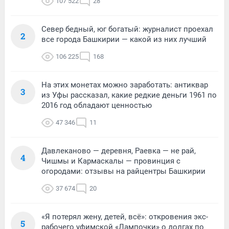
107 522
28
Север бедный, юг богатый: журналист проехал
2
все города Башкирии — какой из них лучший
106 225
168
На этих монетах можно заработать: антиквар
3
из Уфы рассказал, какие редкие деньги 1961 по
2016 год обладают ценностью
47 346
11
Давлеканово — деревня, Раевка — не рай,
4
Чишмы и Кармаскалы — провинция с
огородами: отзывы на райцентры Башкирии
37 674
20
«Я потерял жену, детей, всё»: откровения экс-
5
рабочего уфимской «Лампочки» о долгах по