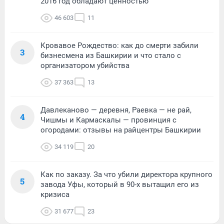
2016 год обладают ценностью
46 603
11
Кровавое Рождество: как до смерти забили
3
бизнесмена из Башкирии и что стало с
организатором убийства
37 363
13
Давлеканово — деревня, Раевка — не рай,
4
Чишмы и Кармаскалы — провинция с
огородами: отзывы на райцентры Башкирии
34 119
20
Как по заказу. За что убили директора крупного
5
завода Уфы, который в 90-х вытащил его из
кризиса
31 677
23