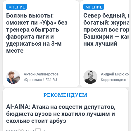
МНЕНИЕ
МНЕНИЕ
Боязнь высоты:
Север бедный, 
сможет ли «Уфа» без
богатый: журна
тренера обыграть
проехал все гор
фаворита лиги и
Башкирии — как
удержаться на 3-м
них лучший
месте
Антон Селиверстов
Андрей Бирюков
Журналист UFA1.RU
Корреспондент U
РЕКОМЕНДУЕМ
AI-AINA: Атака на соцсети депутатов,
бюджета вузов не хватило лучшим и
сколько стоит арбуз