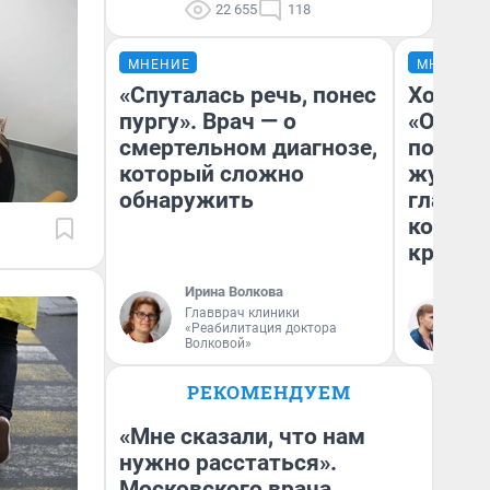
22 655
118
МНЕНИЕ
МНЕНИЕ
«Спуталась речь, понес
Хоть к
пургу». Врач — о
«Одисс
смертельном диагнозе,
понрав
который сложно
журнал
обнаружить
главны
которы
критик
Ирина Волкова
Главврач клиники
Ан
«Реабилитация доктора
Жу
Волковой»
РЕКОМЕНДУЕМ
«Мне сказали, что нам
нужно расстаться».
Московского врача