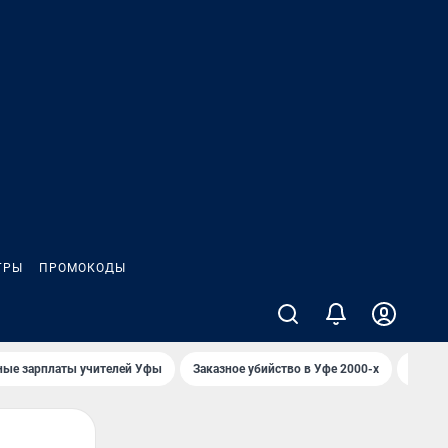
ГРЫ
ПРОМОКОДЫ
ные зарплаты учителей Уфы
Заказное убийство в Уфе 2000-х
Каким