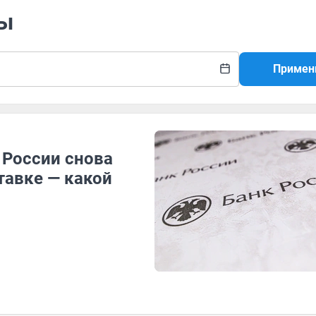
сы
Примен
 России снова
тавке — какой