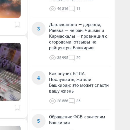
46 816
11
Давлеканово — деревня,
3
Раевка — не рай, Чишмы и
Кармаскалы — провинция с
огородами: отзывы на
райцентры Башкирии
35 995
20
Как звучит БПЛА.
4
Послушайте, жители
Башкирии: это может спасти
вашу жизнь
28 556
36
Обращение ФСБ к жителям
5
Башкирии