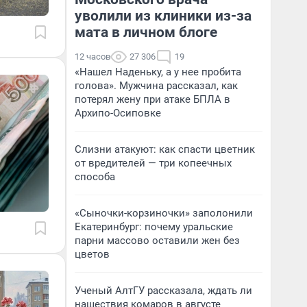
уволили из клиники из-за
мата в личном блоге
12 часов
27 306
19
«Нашел Наденьку, а у нее пробита
голова». Мужчина рассказал, как
потерял жену при атаке БПЛА в
Архипо-Осиповке
Слизни атакуют: как спасти цветник
от вредителей — три копеечных
способа
«Сыночки-корзиночки» заполонили
Екатеринбург: почему уральские
парни массово оставили жен без
цветов
Ученый АлтГУ рассказала, ждать ли
нашествия комаров в августе