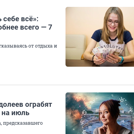
 себе всё»:
обнее всего — 7
тказываясь от отдыха и
долеев ограбят
 на июль
, предсказавшего