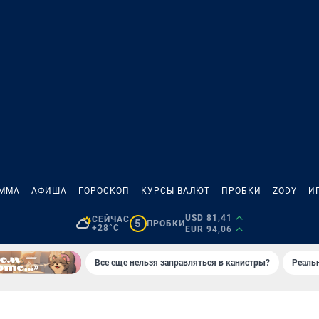
АММА
АФИША
ГОРОСКОП
КУРСЫ ВАЛЮТ
ПРОБКИ
ZODY
И
USD 81,41
СЕЙЧАС
5
ПРОБКИ
+28°C
EUR 94,06
Все еще нельзя заправляться в канистры?
Реаль