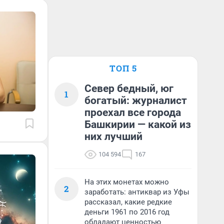
ТОП 5
Север бедный, юг
1
богатый: журналист
проехал все города
Башкирии — какой из
них лучший
104 594
167
На этих монетах можно
2
заработать: антиквар из Уфы
рассказал, какие редкие
деньги 1961 по 2016 год
обладают ценностью