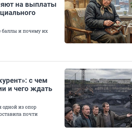
ияют на выплаты
ициального
 баллы и почему их
курент»: с чем
ии и чего ждать
 одной из опор
составила почти