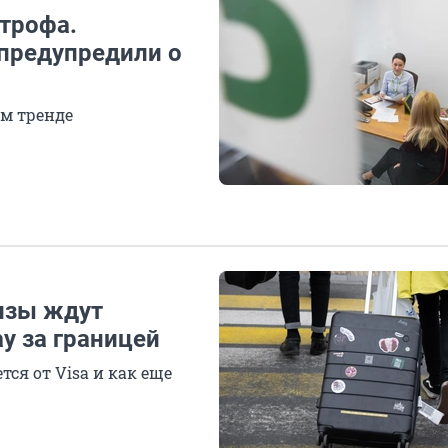
строфа.
 предупредили о
м тренде
изы ждут
y за границей
ся от Visa и как еще