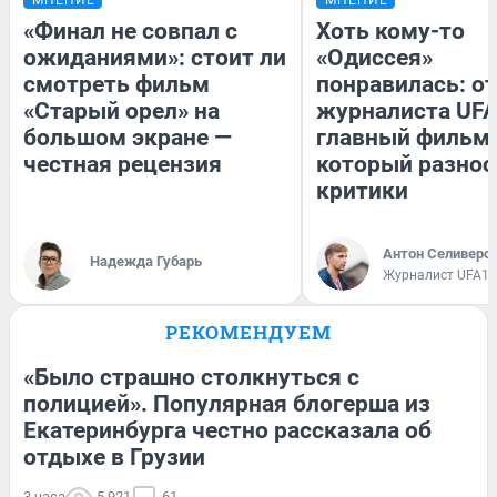
«Финал не совпал с
Хоть кому-то
ожиданиями»: стоит ли
«Одиссея»
смотреть фильм
понравилась: о
«Старый орел» на
журналиста UFA
большом экране —
главный фильм 
честная рецензия
который разнос
критики
Антон Селиверс
Надежда Губарь
Журналист UFA1.
РЕКОМЕНДУЕМ
«Было страшно столкнуться с
полицией». Популярная блогерша из
Екатеринбурга честно рассказала об
отдыхе в Грузии
3 часа
5 921
61