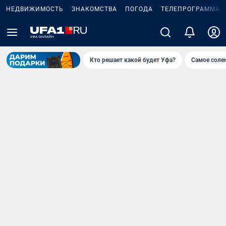
НЕДВИЖИМОСТЬ
ЗНАКОМСТВА
ПОГОДА
ТЕЛЕПРОГРАММА
Кто решает какой будет Уфа?
Самое соле