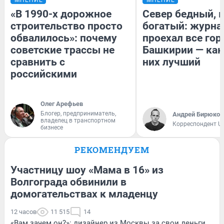
«В 1990-х дорожное
Север бедный, 
строительство просто
богатый: журна
обвалилось»: почему
проехал все гор
советские трассы не
Башкирии — как
сравнить с
них лучший
российскими
Олег Арефьев
Блогер, предприниматель,
Андрей Бирюков
владелец в транспортном
Корреспондент U
бизнесе
РЕКОМЕНДУЕМ
Участницу шоу «Мама в 16» из
Волгограда обвинили в
домогательствах к младенцу
12 часов
11 515
14
«Вам зачем он?»: дизайнер из Москвы за свои деньги