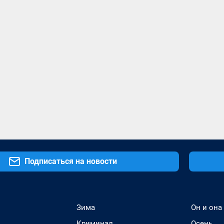
Подписаться на новости
Зима
Он и она
Криминал
Осень