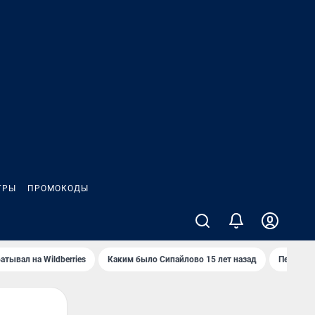
ГРЫ
ПРОМОКОДЫ
атывал на Wildberries
Каким было Сипайлово 15 лет назад
Пенсионе