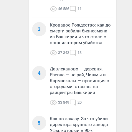
46 586
11
Кровавое Рождество: как до
3
смерти забили бизнесмена
из Башкирии и что стало с
организатором убийства
37 343
13
Давлеканово — деревня,
4
Раевка — не рай, Чишмы и
Кармаскалы — провинция с
огородами: отзывы на
райцентры Башкирии
33 849
20
Как по заказу. За что убили
5
директора крупного завода
Уфы, который в 90-х