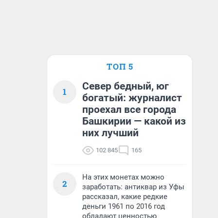
ТОП 5
Север бедный, юг
1
богатый: журналист
проехал все города
Башкирии — какой из
них лучший
102 845
165
На этих монетах можно
2
заработать: антиквар из Уфы
рассказал, какие редкие
деньги 1961 по 2016 год
обладают ценностью