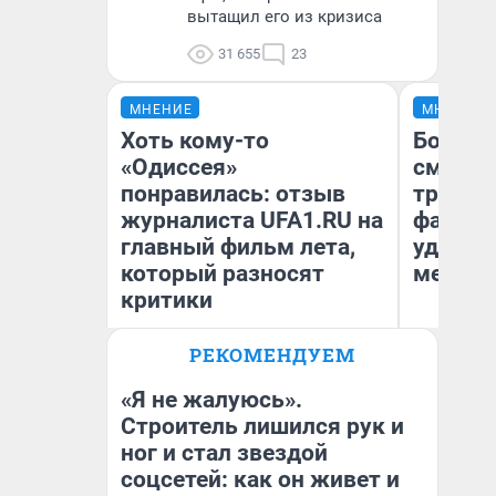
вытащил его из кризиса
31 655
23
МНЕНИЕ
МНЕНИЕ
Хоть кому-то
Боязнь
«Одиссея»
сможет
понравилась: отзыв
тренер
журналиста UFA1.RU на
фавори
главный фильм лета,
удержа
который разносят
месте
критики
РЕКОМЕНДУЕМ
Антон Селиверстов
Ан
Журналист UFA1.RU
Жу
«Я не жалуюсь».
Строитель лишился рук и
ног и стал звездой
соцсетей: как он живет и