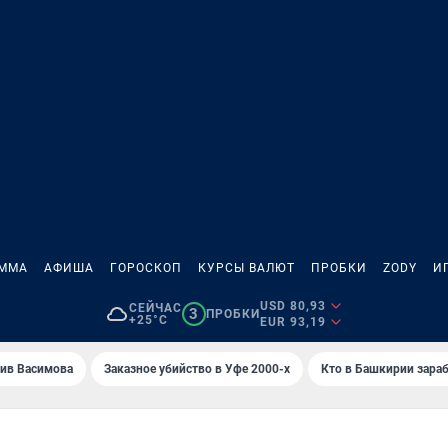
АММА
АФИША
ГОРОСКОП
КУРСЫ ВАЛЮТ
ПРОБКИ
ZODY
И
USD 80,93
СЕЙЧАС
3
ПРОБКИ
+25°C
EUR 93,19
ив Васимова
Заказное убийство в Уфе 2000-х
Кто в Башкирии зараб