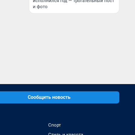
исполнился год — трогательный пост
и фото
Сообщить новость
Спорт
Стиль и красота