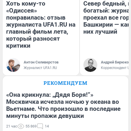
Хоть кому-то
Север бедный, 
«Одиссея»
богатый: журна
понравилась: отзыв
проехал все гор
журналиста UFA1.RU на
Башкирии — как
главный фильм лета,
них лучший
который разносят
критики
Антон Селиверстов
Андрей Бирюков
Журналист UFA1.RU
Корреспондент U
РЕКОМЕНДУЕМ
«Она крикнула: „Дядя Боря!“»
Москвичка исчезла ночью у океана во
Вьетнаме. Что произошло в последние
минуты пропажи девушки
21 час
55 869
14