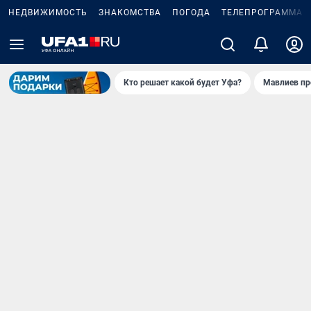
НЕДВИЖИМОСТЬ
ЗНАКОМСТВА
ПОГОДА
ТЕЛЕПРОГРАММА
Кто решает какой будет Уфа?
Мавлиев пр