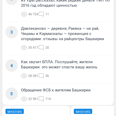
из Уфы рассказал, какие редкие деньги 1961 по
2016 год обладают ценностью
46 724
11
Давлеканово — деревня, Раевка — не рай,
3
Чишмы и Кармаскалы — провинция с
огородами: отзывы на райцентры Башкирии
35 417
20
Как звучит БПЛА. Послушайте, жители
4
Башкирии: это может спасти вашу жизнь
28 381
36
Обращение ФСБ к жителям Башкирии
5
22 561
114
МНЕНИЕ
МНЕНИЕ