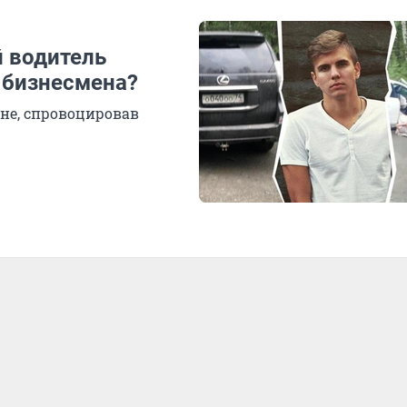
й водитель
о бизнесмена?
не, спровоцировав