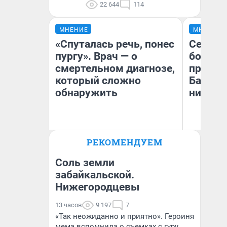
22 644
114
МНЕНИЕ
МНЕНИЕ
«Спуталась речь, понес
Север 
пургу». Врач — о
богаты
смертельном диагнозе,
проеха
который сложно
Башкир
обнаружить
них лу
Ирина Волкова
РЕКОМЕНДУЕМ
Главврач клиники
Ан
«Реабилитация доктора
Ко
Волковой»
Соль земли
забайкальской.
Нижегородцевы
13 часов
9 197
7
«Так неожиданно и приятно». Героиня
мема вспомнила о съемках с гуру