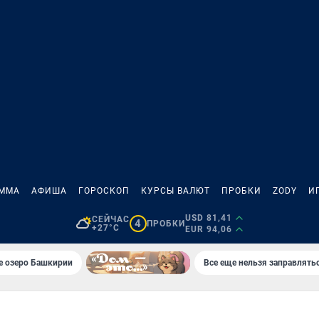
АММА
АФИША
ГОРОСКОП
КУРСЫ ВАЛЮТ
ПРОБКИ
ZODY
И
USD 81,41
СЕЙЧАС
4
ПРОБКИ
+27°C
EUR 94,06
е озеро Башкирии
Все еще нельзя заправлять