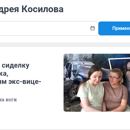
дрея Косилова
Примен
 сиделку
ка,
им экс-вице-
на ноги