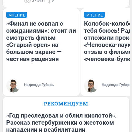
27 548
9
МНЕНИЕ
МНЕНИЕ
«Финал не совпал с
Колобок-колобо
ожиданиями»: стоит ли
тебя боюсь! Рад
смотреть фильм
отложили прок
«Старый орел» на
«Человека-паук
большом экране —
отзыв о фильме
честная рецензия
«человека-булк
Надежда Губарь
Надежда Губарь
РЕКОМЕНДУЕМ
«Год преследовал и облил кислотой».
Рассказ петербурженки о жестоком
нападении и реабилитации