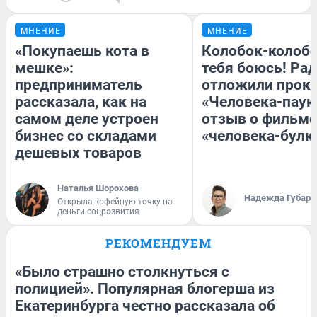
МНЕНИЕ
МНЕНИЕ
«Покупаешь кота в
Колобок-колобо
мешке»:
тебя боюсь! Рад
предприниматель
отложили прок
рассказала, как на
«Человека-паук
самом деле устроен
отзыв о фильме
бизнес со складами
«человека-булк
дешевых товаров
Наталья Шорохова
Надежда Губарь
Открыла кофейную точку на
деньги соцразвития
РЕКОМЕНДУЕМ
«Было страшно столкнуться с
полицией». Популярная блогерша из
Екатеринбурга честно рассказала об