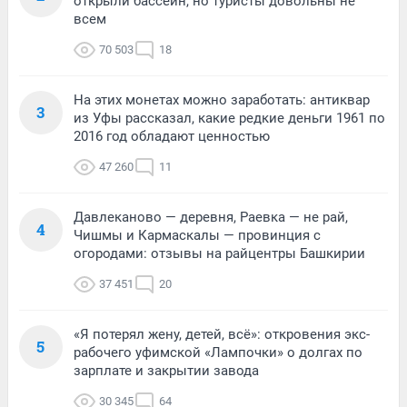
открыли бассейн, но туристы довольны не
всем
70 503
18
На этих монетах можно заработать: антиквар
3
из Уфы рассказал, какие редкие деньги 1961 по
2016 год обладают ценностью
47 260
11
Давлеканово — деревня, Раевка — не рай,
4
Чишмы и Кармаскалы — провинция с
огородами: отзывы на райцентры Башкирии
37 451
20
«Я потерял жену, детей, всё»: откровения экс-
5
рабочего уфимской «Лампочки» о долгах по
зарплате и закрытии завода
30 345
64