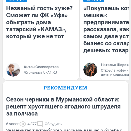
Незваный гость хуже?
«Покупаешь кот
Сможет ли ФК «Уфа»
мешке»:
обыграть дома
предпринимате
татарский «КАМАЗ»,
рассказала, как
который уже не тот
самом деле уст
бизнес со скла
дешевых товар
Наталья Шорохо
Антон Селиверстов
Открыла кофейну
Журналист UFA1.RU
деньги соцразви
РЕКОМЕНДУЕМ
Сезон черники в Мурманской области:
рецепт хрустящего ягодного штруделя
за полчаса
6 часов
4 377
Обсудить
Знаменитая тикток-блогер, рассказывавшая о борьбе с