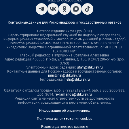
Контактные данные для Роскомнадзора и государственных органов
Сетевое издание «Уфа1.ру» (18+)
Зарегистрировано Федеральной службой по надзору в сфере связи,
информационных технологий и массовых коммуникаций (Роскомнадзор)
Регистрационный номер СМИ ЭЛ № ФС 77– 84716 от 06.02.2023 г.
Учредитель: Общество с ограниченной ответственностью "ИНТЕРНЕТ
ТЕХНОЛОГИИ"
Главный редактор: Петрушкина Светлана Алексеевна
Адрес редакции: 450006, г. Уфа, ул. Ленина, д. 156, 8 (347) 286-51-96 (доб.
3763)
Электронный адрес редакции:
ufa1@shkulev.ru
Контактные данные для Роскомнадзора и государственных органов:
juristchel@shkulev.ru
Техподдержка:
help@shkulev.ru
Связаться с отделом продаж: моб. 8 (992) 212-32-74, раб. 8 800 2000-383,
доб. 3614,
reklamangs@shkulev.ru
Редакция сайта не несет ответственности за достоверность
информации, содержащейся в рекламных объявлениях.
Информация об ограничениях
Политика использования cookies
Рекомендательные системы