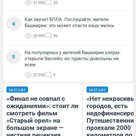
37 006
20
Как звучит БПЛА. Послушайте, жители
4
Башкирии: это может спасти вашу жизнь
28 990
36
На популярных у жителей Башкирии озерах
5
открыли бассейн, но туристы довольны не
всем
27 398
9
МНЕНИЕ
МНЕНИЕ
«Финал не совпал с
«Нет некрасивы
ожиданиями»: стоит ли
городов, есть
смотреть фильм
недофинансиро
«Старый орел» на
Путешественни
большом экране —
проехали 2000
честная рецензия
километров по 