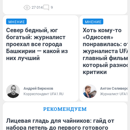
27 014
9
МНЕНИЕ
МНЕНИЕ
Север бедный, юг
Хоть кому-то
богатый: журналист
«Одиссея»
проехал все города
понравилась: о
Башкирии — какой из
журналиста UFA
них лучший
главный фильм 
который разнос
критики
Андрей Бирюков
Антон Селиверс
Корреспондент UFA1.RU
Журналист UFA1.
РЕКОМЕНДУЕМ
Лицевая гладь для чайников: гайд от
набора петель до первого готового