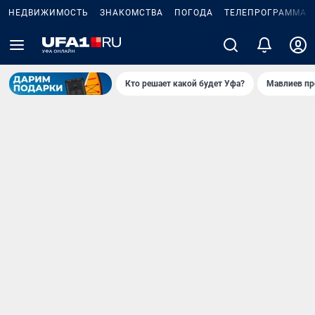
НЕДВИЖИМОСТЬ
ЗНАКОМСТВА
ПОГОДА
ТЕЛЕПРОГРАММА
Кто решает какой будет Уфа?
Мавлиев пр