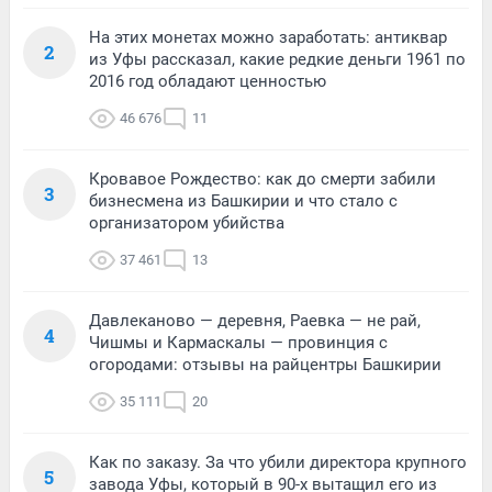
На этих монетах можно заработать: антиквар
2
из Уфы рассказал, какие редкие деньги 1961 по
2016 год обладают ценностью
46 676
11
Кровавое Рождество: как до смерти забили
3
бизнесмена из Башкирии и что стало с
организатором убийства
37 461
13
Давлеканово — деревня, Раевка — не рай,
4
Чишмы и Кармаскалы — провинция с
огородами: отзывы на райцентры Башкирии
35 111
20
Как по заказу. За что убили директора крупного
5
завода Уфы, который в 90-х вытащил его из