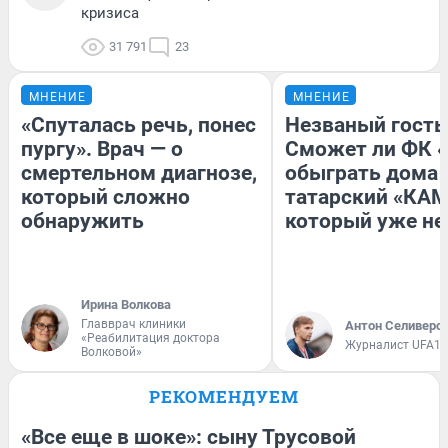
кризиса
31 791
23
МНЕНИЕ
МНЕНИЕ
«Спуталась речь, понес
Незваный гость
пургу». Врач — о
Сможет ли ФК 
смертельном диагнозе,
обыграть дома
который сложно
татарский «КАМ
обнаружить
который уже не
Ирина Волкова
Главврач клиники
Антон Селиверс
«Реабилитация доктора
Журналист UFA1.
Волковой»
РЕКОМЕНДУЕМ
«Все еще в шоке»: сыну Трусовой