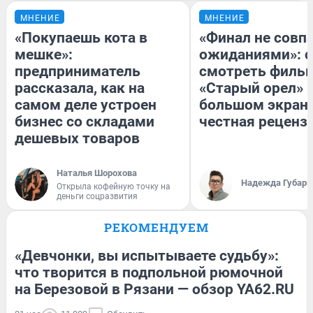
МНЕНИЕ
МНЕНИЕ
«Покупаешь кота в
«Финал не совпа
мешке»:
ожиданиями»: с
предприниматель
смотреть филь
рассказала, как на
«Старый орел» 
самом деле устроен
большом экран
бизнес со складами
честная реценз
дешевых товаров
Наталья Шорохова
Надежда Губарь
Открыла кофейную точку на
деньги соцразвития
РЕКОМЕНДУЕМ
«Девчонки, вы испытываете судьбу»:
что творится в подпольной рюмочной
на Березовой в Рязани — обзор YA62.RU