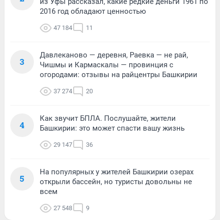
из Уфы рассказал, какие редкие деньги 1961 по
2016 год обладают ценностью
47 184
11
Давлеканово — деревня, Раевка — не рай,
3
Чишмы и Кармаскалы — провинция с
огородами: отзывы на райцентры Башкирии
37 274
20
Как звучит БПЛА. Послушайте, жители
4
Башкирии: это может спасти вашу жизнь
29 147
36
На популярных у жителей Башкирии озерах
5
открыли бассейн, но туристы довольны не
всем
27 548
9