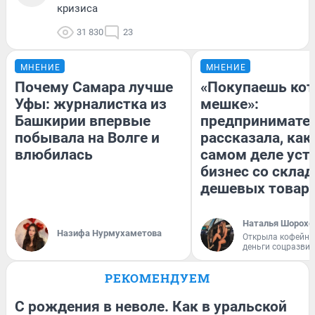
кризиса
31 830
23
МНЕНИЕ
МНЕНИЕ
Почему Самара лучше
«Покупаешь кот
Уфы: журналистка из
мешке»:
Башкирии впервые
предпринимате
побывала на Волге и
рассказала, как
влюбилась
самом деле уст
бизнес со скла
дешевых товар
Наталья Шорохо
Назифа Нурмухаметова
Открыла кофейну
деньги соцразви
РЕКОМЕНДУЕМ
С рождения в неволе. Как в уральской