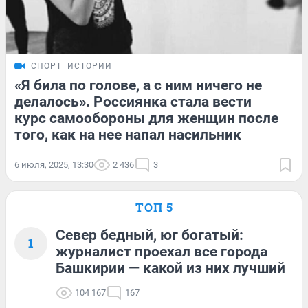
СПОРТ
ИСТОРИИ
«Я била по голове, а с ним ничего не
делалось». Россиянка стала вести
курс самообороны для женщин после
того, как на нее напал насильник
6 июля, 2025, 13:30
2 436
3
ТОП 5
Север бедный, юг богатый:
1
журналист проехал все города
Башкирии — какой из них лучший
104 167
167