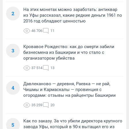
На этих монетах можно заработать: антиквар
2
из Уфы рассказал, какие редкие деньги 1961 по
2016 год обладают ценностью
46 706
11
Кровавое Рождество: как до смерти забили
3
бизнесмена из Башкирии и что стало с
организатором убийства
37 514
13
Давлеканово — деревня, Раевка — не рай,
4
Чишмы и Кармаскалы — провинция с
огородами: отзывы на райцентры Башкирии
35 259
20
Как по заказу. За что убили директора крупного
5
завода Уфы, который в 90-х вытащил его из