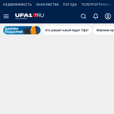
НЕДВИЖИМОСТЬ
ЗНАКОМСТВА
ПОГОДА
ТЕЛЕПРОГРАММА
Кто решает какой будет Уфа?
Мавлиев пр