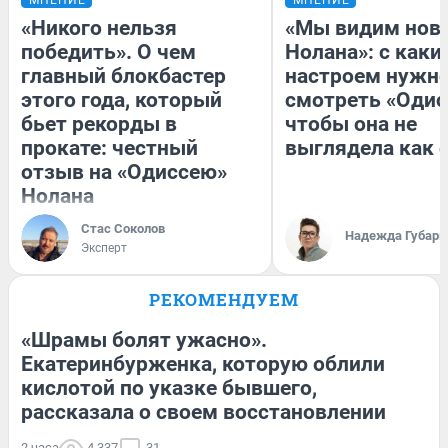
«Никого нельзя
«Мы видим нов
победить». О чем
Нолана»: с каки
главный блокбастер
настроем нужн
этого года, который
смотреть «Одис
бьет рекорды в
чтобы она не
прокате: честный
выглядела как 
отзыв на «Одиссею»
Нолана
Стас Соколов
Надежда Губарь
Эксперт
РЕКОМЕНДУЕМ
«Шрамы болят ужасно».
Екатеринбурженка, которую облили
кислотой по указке бывшего,
рассказала о своем восстановлении
2 часа
4 337
31