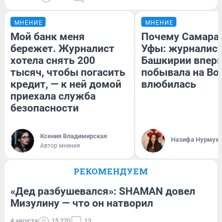
МНЕНИЕ
МНЕНИЕ
Мой банк меня
Почему Самара
бережет. Журналист
Уфы: журналист
хотела снять 200
Башкирии впер
тысяч, чтобы погасить
побывала на Вол
кредит, — к ней домой
влюбилась
приехала служба
безопасности
Ксения Владимирская
Назифа Нурмух
Автор мнения
РЕКОМЕНДУЕМ
«Дед разбушевался»: SHAMAN довел
Мизулину — что он натворил
4 августа
15 270
13