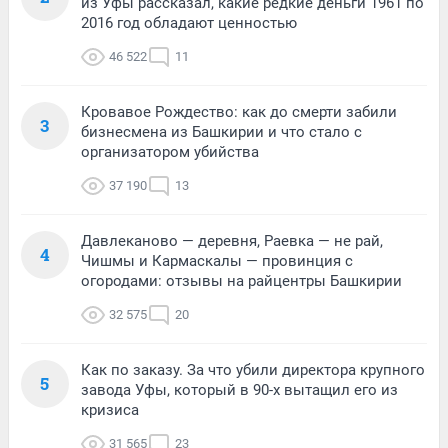
из Уфы рассказал, какие редкие деньги 1961 по
2016 год обладают ценностью
46 522
11
Кровавое Рождество: как до смерти забили
3
бизнесмена из Башкирии и что стало с
организатором убийства
37 190
13
Давлеканово — деревня, Раевка — не рай,
4
Чишмы и Кармаскалы — провинция с
огородами: отзывы на райцентры Башкирии
32 575
20
Как по заказу. За что убили директора крупного
5
завода Уфы, который в 90-х вытащил его из
кризиса
31 565
23