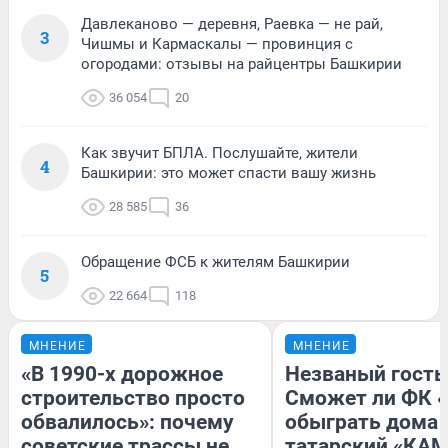
Давлеканово — деревня, Раевка — не рай,
3
Чишмы и Кармаскалы — провинция с
огородами: отзывы на райцентры Башкирии
36 054
20
Как звучит БПЛА. Послушайте, жители
4
Башкирии: это может спасти вашу жизнь
28 585
36
Обращение ФСБ к жителям Башкирии
5
22 664
118
МНЕНИЕ
МНЕНИЕ
«В 1990-х дорожное
Незваный гость
строительство просто
Сможет ли ФК 
обвалилось»: почему
обыграть дома
советские трассы не
татарский «КАМ