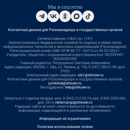
Мы в соцсетях
Контактные данные для Роскомнадзора и государственных органов
Сетевое издание «Уфа1.ру» (18+)
Зарегистрировано Федеральной службой по надзору в сфере связи,
информационных технологий и массовых коммуникаций (Роскомнадзор)
Регистрационный номер СМИ ЭЛ № ФС 77– 84716 от 06.02.2023 г.
Учредитель: Общество с ограниченной ответственностью "ИНТЕРНЕТ
ТЕХНОЛОГИИ"
Главный редактор: Петрушкина Светлана Алексеевна
Адрес редакции: 450006, г. Уфа, ул. Ленина, д. 156, 8 (347) 286-51-96 (доб.
3763)
Электронный адрес редакции:
ufa1@shkulev.ru
Контактные данные для Роскомнадзора и государственных органов:
juristchel@shkulev.ru
Техподдержка:
help@shkulev.ru
Связаться с отделом продаж: моб. 8 (992) 212-32-74, раб. 8 800 2000-383,
доб. 3614,
reklamangs@shkulev.ru
Редакция сайта не несет ответственности за достоверность
информации, содержащейся в рекламных объявлениях.
Информация об ограничениях
Политика использования cookies