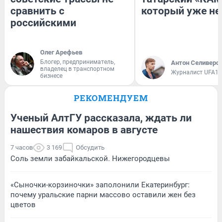
сравнить с
который уже не
российскими
Олег Арефьев
Блогер, предприниматель,
Антон Селиверс
владелец в транспортном
Журналист UFA1.
бизнесе
РЕКОМЕНДУЕМ
Ученый АлтГУ рассказала, ждать ли
нашествия комаров в августе
7 часов
3 169
Обсудить
Соль земли забайкальской. Нижегородцевы
«Сыночки-корзиночки» заполонили Екатеринбург:
почему уральские парни массово оставили жен без
цветов