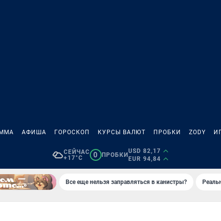
АММА
АФИША
ГОРОСКОП
КУРСЫ ВАЛЮТ
ПРОБКИ
ZODY
И
USD 82,17
СЕЙЧАС
0
ПРОБКИ
+17°C
EUR 94,84
Все еще нельзя заправляться в канистры?
Реаль