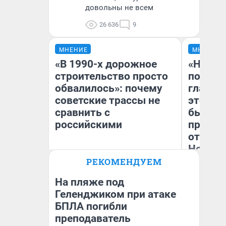
довольны не всем
26 636
9
МНЕНИЕ
МНЕНИЕ
«В 1990-х дорожное
«Никог
строительство просто
победи
обвалилось»: почему
главны
советские трассы не
этого г
сравнить с
бьет р
российскими
прокат
отзыв 
Нолана
Олег Арефьев
РЕКОМЕНДУЕМ
Блогер, предприниматель,
Ст
владелец в транспортном
Эк
бизнесе
На пляже под
Геленджиком при атаке
БПЛА погибли
преподаватель