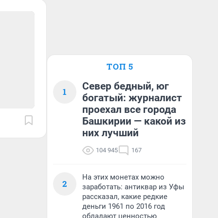
ТОП 5
Север бедный, юг
1
богатый: журналист
проехал все города
Башкирии — какой из
них лучший
104 945
167
На этих монетах можно
2
заработать: антиквар из Уфы
рассказал, какие редкие
деньги 1961 по 2016 год
обладают ценностью