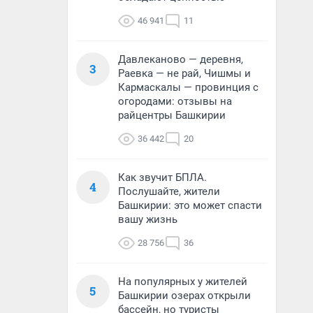
46 941
11
Давлеканово — деревня,
3
Раевка — не рай, Чишмы и
Кармаскалы — провинция с
огородами: отзывы на
райцентры Башкирии
36 442
20
Как звучит БПЛА.
4
Послушайте, жители
Башкирии: это может спасти
вашу жизнь
28 756
36
На популярных у жителей
5
Башкирии озерах открыли
бассейн, но туристы