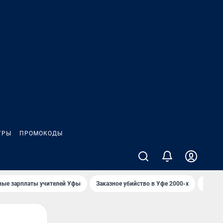
ГРЫ
ПРОМОКОДЫ
ные зарплаты учителей Уфы
Заказное убийство в Уфе 2000-х
Каким