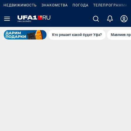
НЕДВИЖИМОСТЬ
ЗНАКОМСТВА
ПОГОДА
ТЕЛЕПРОГРАММА
Кто решает какой будет Уфа?
Мавлиев пр