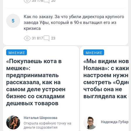
35 178
20
Как по заказу. За что убили директора крупного
5
завода Уфы, который в 90-х вытащил его из
кризиса
31 817
23
МНЕНИЕ
МНЕНИЕ
«Покупаешь кота в
«Мы видим нов
мешке»:
Нолана»: с каки
предприниматель
настроем нужн
рассказала, как на
смотреть «Одис
самом деле устроен
чтобы она не
бизнес со складами
выглядела как 
дешевых товаров
Наталья Шорохова
Надежда Губарь
Открыла кофейную точку на
деньги соцразвития