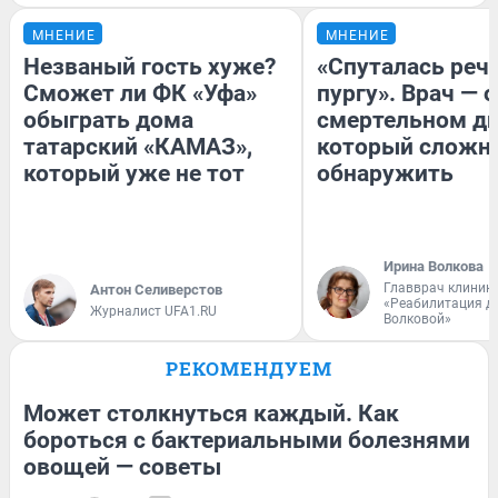
МНЕНИЕ
МНЕНИЕ
Незваный гость хуже?
«Спуталась речь
Сможет ли ФК «Уфа»
пургу». Врач — о
обыграть дома
смертельном ди
татарский «КАМАЗ»,
который сложн
который уже не тот
обнаружить
Ирина Волкова
Главврач клиник
Антон Селиверстов
«Реабилитация д
Журналист UFA1.RU
Волковой»
РЕКОМЕНДУЕМ
Может столкнуться каждый. Как
бороться с бактериальными болезнями
овощей — советы