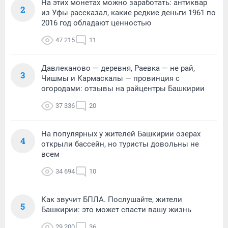
На этих монетах можно заработать: антиквар
2
из Уфы рассказал, какие редкие деньги 1961 по
2016 год обладают ценностью
47 215
11
Давлеканово — деревня, Раевка — не рай,
3
Чишмы и Кармаскалы — провинция с
огородами: отзывы на райцентры Башкирии
37 336
20
На популярных у жителей Башкирии озерах
4
открыли бассейн, но туристы довольны не
всем
34 694
10
Как звучит БПЛА. Послушайте, жители
5
Башкирии: это может спасти вашу жизнь
29 200
36