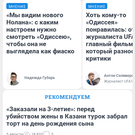
МНЕНИЕ
МНЕНИЕ
«Мы видим нового
Хоть кому-то
Нолана»: с каким
«Одиссея»
настроем нужно
понравилась: о
смотреть «Одиссею»,
журналиста UFA
чтобы она не
главный фильм 
выглядела как фиаско
который разнос
критики
Антон Селиверс
Надежда Губарь
Журналист UFA1.
РЕКОМЕНДУЕМ
«Заказали на 3-летие»: перед
убийством жены в Казани турок забрал
торт на день рождения сына
5 августа
18 833
5