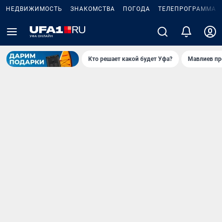
НЕДВИЖИМОСТЬ
ЗНАКОМСТВА
ПОГОДА
ТЕЛЕПРОГРАММА
Кто решает какой будет Уфа?
Мавлиев пр