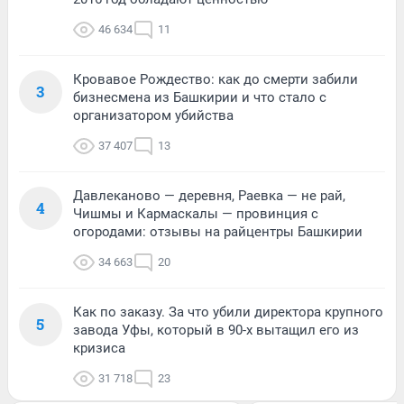
46 634
11
Кровавое Рождество: как до смерти забили
3
бизнесмена из Башкирии и что стало с
организатором убийства
37 407
13
Давлеканово — деревня, Раевка — не рай,
4
Чишмы и Кармаскалы — провинция с
огородами: отзывы на райцентры Башкирии
34 663
20
Как по заказу. За что убили директора крупного
5
завода Уфы, который в 90-х вытащил его из
кризиса
31 718
23