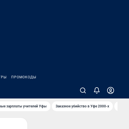
ГРЫ
ПРОМОКОДЫ
ные зарплаты учителей Уфы
Заказное убийство в Уфе 2000-х
Каким