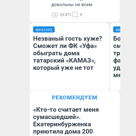
довольны не всем
25 871
9
МНЕНИЕ
МНЕНИЕ
Незваный гость хуже?
Боязнь
Сможет ли ФК «Уфа»
сможет
обыграть дома
тренер
татарский «КАМАЗ»,
фавори
который уже не тот
удержа
месте
РЕКОМЕНДУЕМ
Антон Селиверстов
Ан
Журналист UFA1.RU
Жу
«Кто-то считает меня
сумасшедшей».
Екатеринбурженка
приютила дома 200