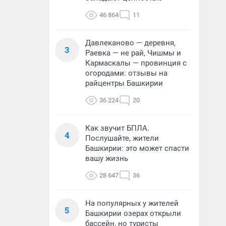
46 864
11
Давлеканово — деревня,
3
Раевка — не рай, Чишмы и
Кармаскалы — провинция с
огородами: отзывы на
райцентры Башкирии
36 224
20
Как звучит БПЛА.
4
Послушайте, жители
Башкирии: это может спасти
вашу жизнь
28 647
36
На популярных у жителей
5
Башкирии озерах открыли
бассейн, но туристы