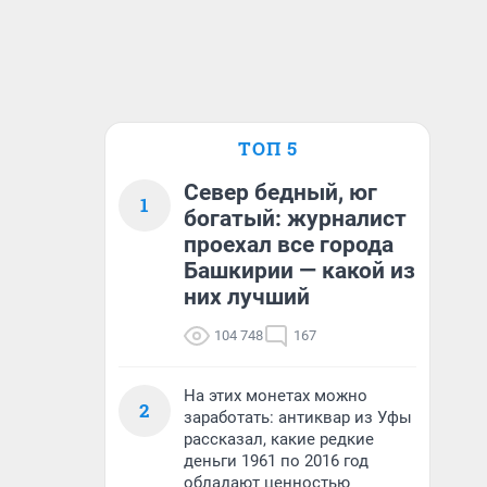
ТОП 5
Север бедный, юг
1
богатый: журналист
проехал все города
Башкирии — какой из
них лучший
104 748
167
На этих монетах можно
2
заработать: антиквар из Уфы
рассказал, какие редкие
деньги 1961 по 2016 год
обладают ценностью