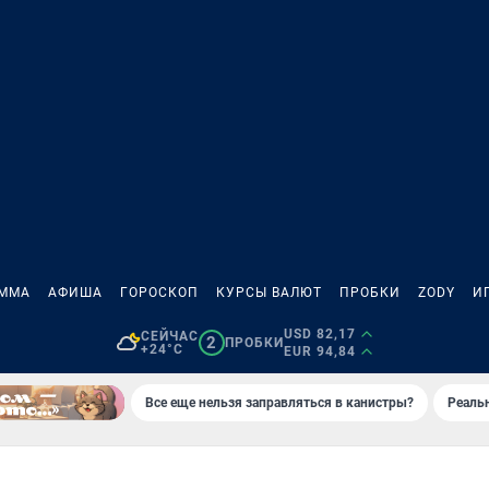
АММА
АФИША
ГОРОСКОП
КУРСЫ ВАЛЮТ
ПРОБКИ
ZODY
И
USD 82,17
СЕЙЧАС
2
ПРОБКИ
+24°C
EUR 94,84
Все еще нельзя заправляться в канистры?
Реаль