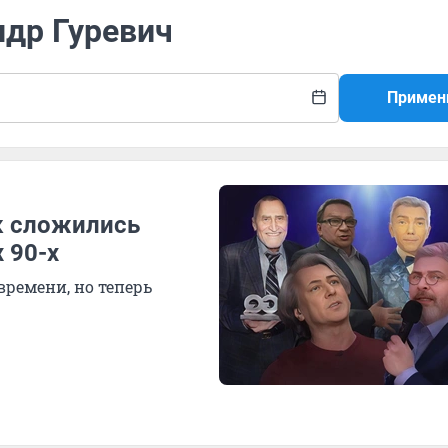
ндр Гуревич
Примен
к сложились
 90-х
времени, но теперь