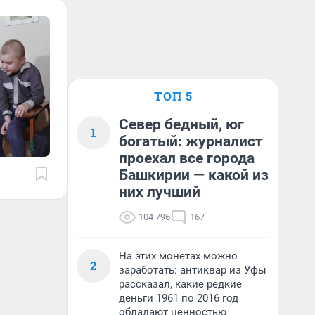
ТОП 5
Север бедный, юг
1
богатый: журналист
проехал все города
Башкирии — какой из
них лучший
104 796
167
На этих монетах можно
2
заработать: антиквар из Уфы
рассказал, какие редкие
деньги 1961 по 2016 год
обладают ценностью