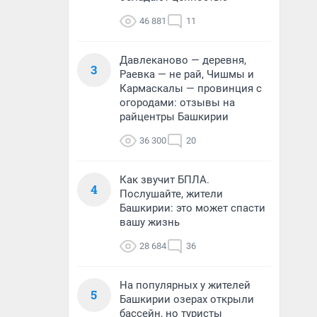
46 881
11
Давлеканово — деревня,
3
Раевка — не рай, Чишмы и
Кармаскалы — провинция с
огородами: отзывы на
райцентры Башкирии
36 300
20
Как звучит БПЛА.
4
Послушайте, жители
Башкирии: это может спасти
вашу жизнь
28 684
36
На популярных у жителей
5
Башкирии озерах открыли
бассейн, но туристы