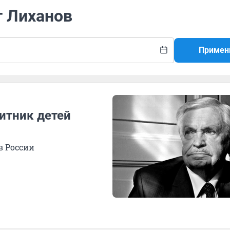
т Лиханов
Примен
итник детей
в России