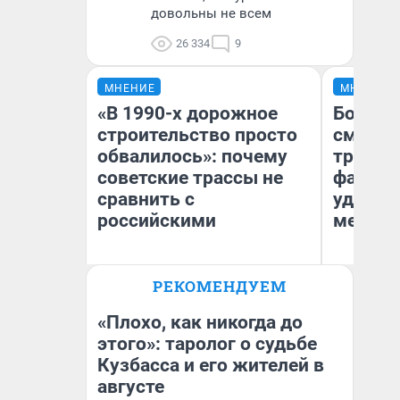
довольны не всем
26 334
9
МНЕНИЕ
МНЕНИЕ
«В 1990-х дорожное
Боязнь
строительство просто
сможет
обвалилось»: почему
тренер
советские трассы не
фавори
сравнить с
удержа
российскими
месте
Олег Арефьев
РЕКОМЕНДУЕМ
Блогер, предприниматель,
Ан
владелец в транспортном
Жу
бизнесе
«Плохо, как никогда до
этого»: таролог о судьбе
Кузбасса и его жителей в
августе