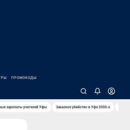
ГРЫ
ПРОМОКОДЫ
ные зарплаты учителей Уфы
Заказное убийство в Уфе 2000-х
Каким