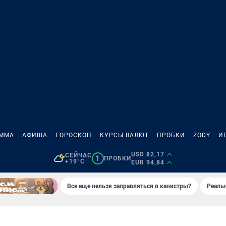
АММА
АФИША
ГОРОСКОП
КУРСЫ ВАЛЮТ
ПРОБКИ
ZODY
И
USD 82,17
СЕЙЧАС
1
ПРОБКИ
+19°C
EUR 94,84
Все еще нельзя заправляться в канистры?
Реаль