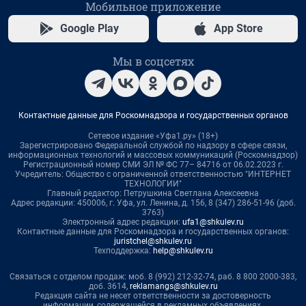
Мобильное приложение
Google Play
App Store
Мы в соцсетях
Контактные данные для Роскомнадзора и государственных органов
Сетевое издание «Уфа1.ру» (18+)
Зарегистрировано Федеральной службой по надзору в сфере связи,
информационных технологий и массовых коммуникаций (Роскомнадзор)
Регистрационный номер СМИ ЭЛ № ФС 77– 84716 от 06.02.2023 г.
Учредитель: Общество с ограниченной ответственностью "ИНТЕРНЕТ
ТЕХНОЛОГИИ"
Главный редактор: Петрушкина Светлана Алексеевна
Адрес редакции: 450006, г. Уфа, ул. Ленина, д. 156, 8 (347) 286-51-96 (доб.
3763)
Электронный адрес редакции:
ufa1@shkulev.ru
Контактные данные для Роскомнадзора и государственных органов:
juristchel@shkulev.ru
Техподдержка:
help@shkulev.ru
Связаться с отделом продаж: моб. 8 (992) 212-32-74, раб. 8 800 2000-383,
доб. 3614,
reklamangs@shkulev.ru
Редакция сайта не несет ответственности за достоверность
информации, содержащейся в рекламных объявлениях.