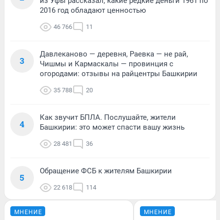
из Уфы рассказал, какие редкие деньги 1961 по
2016 год обладают ценностью
46 766
11
Давлеканово — деревня, Раевка — не рай,
3
Чишмы и Кармаскалы — провинция с
огородами: отзывы на райцентры Башкирии
35 788
20
Как звучит БПЛА. Послушайте, жители
4
Башкирии: это может спасти вашу жизнь
28 481
36
Обращение ФСБ к жителям Башкирии
5
22 618
114
МНЕНИЕ
МНЕНИЕ