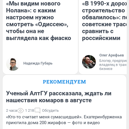
«Мы видим нового
«В 1990-х доро
Нолана»: с каким
строительство 
настроем нужно
обвалилось»: п
смотреть «Одиссею»,
советские трас
чтобы она не
сравнить с
выглядела как фиаско
российскими
Олег Арефьев
Блогер, предприн
Надежда Губарь
владелец в тран
бизнесе
РЕКОМЕНДУЕМ
Ученый АлтГУ рассказала, ждать ли
нашествия комаров в августе
2 часа
1 218
Обсудить
«Кто-то считает меня сумасшедшей». Екатеринбурженка
приютила дома 200 жирафов — фото и видео