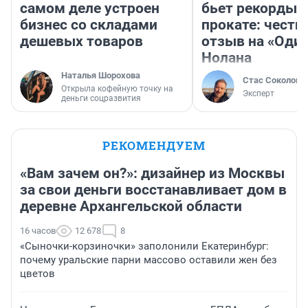
самом деле устроен
бьет рекорды 
бизнес со складами
прокате: честн
дешевых товаров
отзыв на «Оди
Нолана
Наталья Шорохова
Стас Соколов
Открыла кофейную точку на
Эксперт
деньги соцразвития
РЕКОМЕНДУЕМ
«Вам зачем он?»: дизайнер из Москвы
за свои деньги восстанавливает дом в
деревне Архангельской области
16 часов
12 678
8
«Сыночки-корзиночки» заполонили Екатеринбург:
почему уральские парни массово оставили жен без
цветов