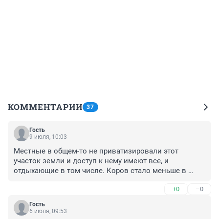
КОММЕНТАРИИ
37
Гость
9 июля, 10:03
Местные в общем-то не приватизировали этот 
участок земли и доступ к нему имеют все, и 
отдыхающие в том числе. Коров стало меньше в 
деревне явно не из-за туристов. Сейчас в деревнях 
+0
–0
уже редко кто держит скот и это совершенно не 
относится к проблеме с туристами. За доски с 
Гость
гвоздями предусмотрено наказание. В этой ситуации 
6 июля, 09:53