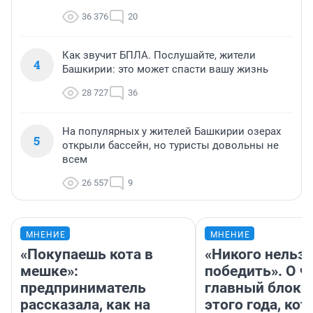
36 376
20
Как звучит БПЛА. Послушайте, жители
4
Башкирии: это может спасти вашу жизнь
28 727
36
На популярных у жителей Башкирии озерах
5
открыли бассейн, но туристы довольны не
всем
26 557
9
МНЕНИЕ
МНЕНИЕ
«Покупаешь кота в
«Никого нельз
мешке»:
победить». О ч
предприниматель
главный блокб
рассказала, как на
этого года, ко