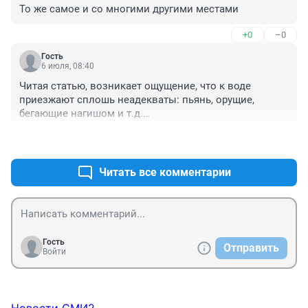
виноваты все.
То же самое и со многими другими местами
+0
–0
Гость
6 июля, 08:40
Читая статью, возникает ощущение, что к воде 
приезжают сплошь неадекваты: пьянь, орущие, 
бегающие нагишом и т.д.

У людей должны быть места отдыха на природе. 
+1
–0
Бесплатные. А бороться с неадекватами нужно 
полиции. Штрафы. Тогда место от таковых очистится.
Читать все комментарии
Гость
Отправить
Войти
Новости СМИ2