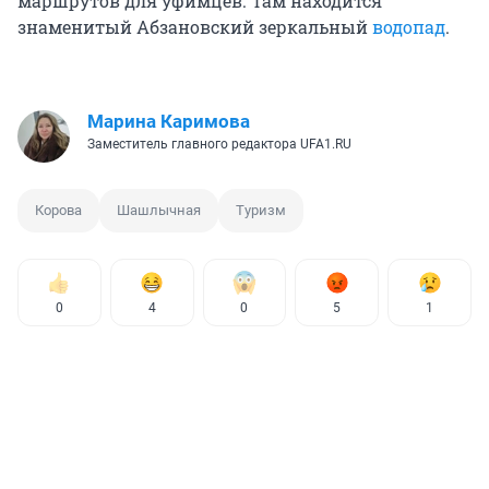
маршрутов для уфимцев. Там находится
знаменитый Абзановский зеркальный
водопад
.
Марина Каримова
Заместитель главного редактора UFA1.RU
Корова
Шашлычная
Туризм
0
4
0
5
1