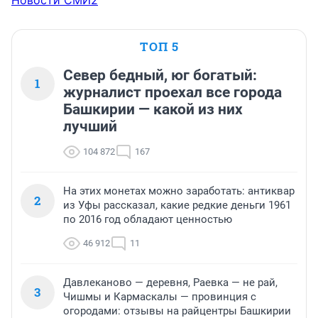
ТОП 5
Север бедный, юг богатый:
1
журналист проехал все города
Башкирии — какой из них
лучший
104 872
167
На этих монетах можно заработать: антиквар
2
из Уфы рассказал, какие редкие деньги 1961
по 2016 год обладают ценностью
46 912
11
Давлеканово — деревня, Раевка — не рай,
3
Чишмы и Кармаскалы — провинция с
огородами: отзывы на райцентры Башкирии