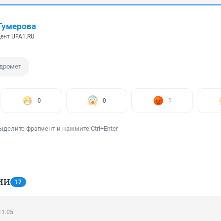
Гумерова
ент UFA1.RU
дромет
0
0
1
ыделите фрагмент и нажмите Ctrl+Enter
ИИ
17
11:05