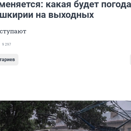
меняется: какая будет погода
ашкирии на выходных
тступают
9 297
тариев