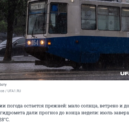
боту
ов / UFA1.RU
и погода остается прежней: мало солнца, ветрено и д
идромета дали прогноз до конца недели: июль заверш
8°С.