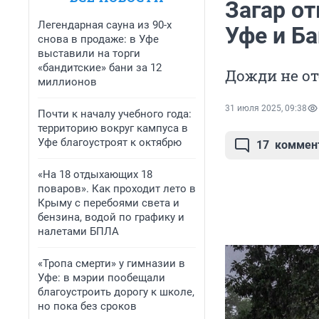
Загар от
Легендарная сауна из 90-х
Уфе и Б
снова в продаже: в Уфе
выставили на торги
«бандитские» бани за 12
Дожди не о
миллионов
31 июля 2025, 09:38
Почти к началу учебного года:
территорию вокруг кампуса в
Уфе благоустроят к октябрю
17
коммен
«На 18 отдыхающих 18
поваров». Как проходит лето в
Крыму с перебоями света и
бензина, водой по графику и
налетами БПЛА
«Тропа смерти» у гимназии в
Уфе: в мэрии пообещали
благоустроить дорогу к школе,
но пока без сроков