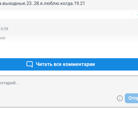
а.выходные.23..28.я.люблю.когда.19.21
10:59
ома
Читать все комментарии
Отп