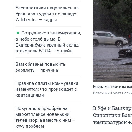
Беспилотники нацелились на
Урал: дрон ударил по складу
Wildberries — кадры
Сотрудников эвакуировали,
в небе столб дыма. В
Екатеринбурге крупный склад
атаковали БПЛА — онлайн
Вам обязаны повысить
зарплату — причина
Правила оплаты коммуналки
Берем зонтики и на ра
изменятся: что произойдет с
Источник: 
Булат Салих
квитанциями
В Уфе и Башкири
Покупатель приобрел на
маркетплейсе новенький
Синоптики Башг
телевизор, а вместе с ним —
температурой +2
кучу проблем