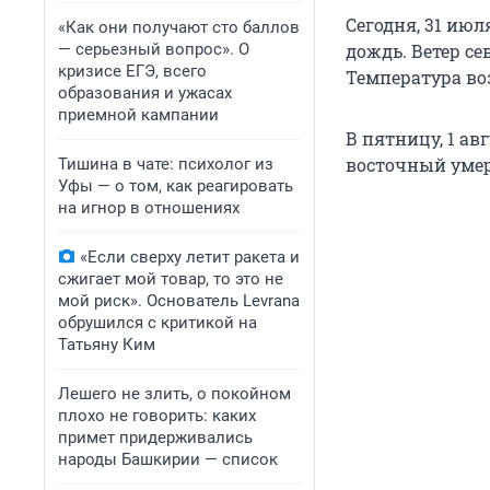
Сегодня, 31 июл
«Как они получают сто баллов
— серьезный вопрос». О
дождь. Ветер с
кризисе ЕГЭ, всего
Температура воз
образования и ужасах
приемной кампании
В пятницу, 1 ав
восточный умере
Тишина в чате: психолог из
Уфы — о том, как реагировать
на игнор в отношениях
«Если сверху летит ракета и
сжигает мой товар, то это не
мой риск». Основатель Levrana
обрушился с критикой на
Татьяну Ким
Лешего не злить, о покойном
плохо не говорить: каких
примет придерживались
народы Башкирии — список