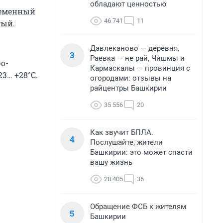
обладают ценностью
временный
46 741
11
тый.
Давлеканово — деревня,
3
Раевка — не рай, Чишмы и
о-
Кармаскалы — провинция с
3… +28°С.
огородами: отзывы на
райцентры Башкирии
35 556
20
Как звучит БПЛА.
4
Послушайте, жители
Башкирии: это может спасти
вашу жизнь
28 405
36
Обращение ФСБ к жителям
5
Башкирии