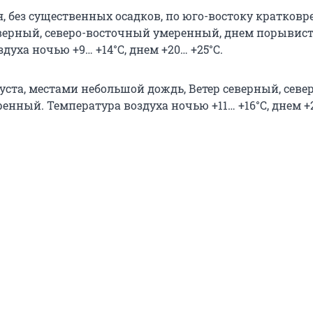
я, без существенных осадков, по юго-востоку кратко
еверный, северо-восточный умеренный, днем порывис
духа ночью +9… +14°С, днем +20… +25°С.
густа, местами небольшой дождь, Ветер северный, север
нный. Температура воздуха ночью +11… +16°С, днем +2