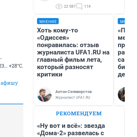
22 587
114
МНЕНИЕ
МНЕНИ
Хоть кому-то
«Поку
«Одиссея»
мешке
понравилась: отзыв
предп
журналиста UFA1.RU на
расска
-
главный фильм лета,
самом
3… +28°С.
который разносят
бизне
критики
дешев
с афишу
Антон Селиверстов
Журналист UFA1.RU
РЕКОМЕНДУЕМ
«Ну вот и всё»: звезда
«Дома-2» развелась с