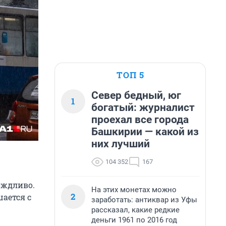
ТОП 5
Север бедный, юг
1
богатый: журналист
проехал все города
Башкирии — какой из
них лучший
104 352
167
ождливо.
На этих монетах можно
2
ается с
заработать: антиквар из Уфы
рассказал, какие редкие
деньги 1961 по 2016 год