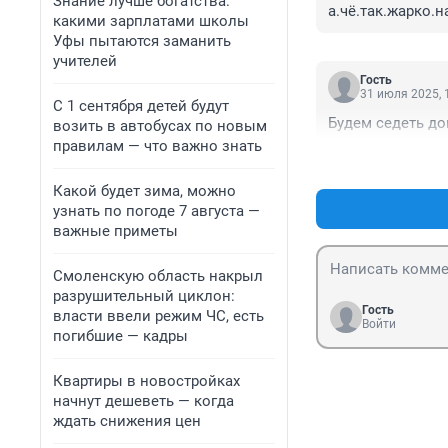
Знание лучше богатства:
а.чё.так.жарко.н
какими зарплатами школы
Уфы пытаются заманить
учителей
Гость
31 июля 2025, 
С 1 сентября детей будут
Будем седеть д
возить в автобусах по новым
правилам — что важно знать
Какой будет зима, можно
узнать по погоде 7 августа —
важные приметы
Смоленскую область накрыл
разрушительный циклон:
Гость
власти ввели режим ЧС, есть
Войти
погибшие — кадры
Квартиры в новостройках
начнут дешеветь — когда
ждать снижения цен