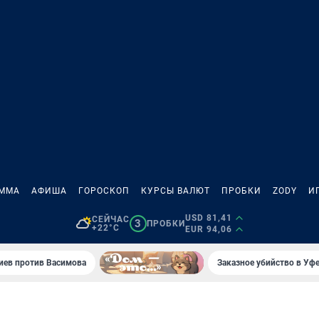
АММА
АФИША
ГОРОСКОП
КУРСЫ ВАЛЮТ
ПРОБКИ
ZODY
И
USD 81,41
СЕЙЧАС
3
ПРОБКИ
+22°C
EUR 94,06
иев против Васимова
Заказное убийство в Уфе