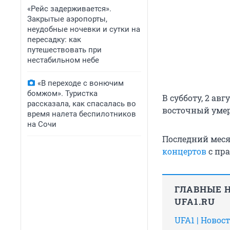
«Рейс задерживается».
Закрытые аэропорты,
неудобные ночевки и сутки на
пересадку: как
путешествовать при
нестабильном небе
«В переходе с вонючим
бомжом». Туристка
В субботу, 2 ав
рассказала, как спасалась во
восточный умере
время налета беспилотников
на Сочи
Последний мес
концертов
с пра
ГЛАВНЫЕ 
UFA1.RU
UFA1 | Новос