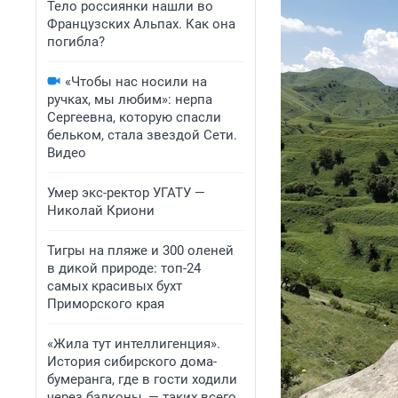
Тело россиянки нашли во
Французских Альпах. Как она
погибла?
«Чтобы нас носили на
ручках, мы любим»: нерпа
Сергеевна, которую спасли
бельком, стала звездой Сети.
Видео
Умер экс-ректор УГАТУ —
Николай Криони
Тигры на пляже и 300 оленей
в дикой природе: топ-24
самых красивых бухт
Приморского края
«Жила тут интеллигенция».
История сибирского дома-
бумеранга, где в гости ходили
через балконы, — таких всего