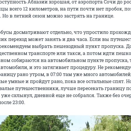
оступность Абхазии хорошая, от аэропорта Сочи до ро
цы всего 12 километров, на пути почти нет пробок, п
. Но в летний сезон можно застрять на границе.
тобусы досматривают отдельно, что упростило прохожд
ик переход может занять и два часа. Если вы путешес
 рекомендуем выбрать пешеходный пункт пропуска. До
щественном транспорте или такси, а потом идти пешк
вном собираются на автомобильном пункте пропуска, 
втомобили, и это затягивает процедуру. Не рекоменду
аницу рано утром, в 07:00 там уже много автомобилей,
ые умные и пройдут рано, пока все остальные спят. Но
алые путешественники, лучше пересекать границу пос
уже схлынул, дневной еще не собрался. Также без оче
сле 23:00.