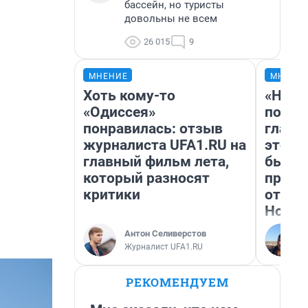
бассейн, но туристы
довольны не всем
26 015
9
МНЕНИЕ
МНЕНИ
Хоть кому-то
«Нико
«Одиссея»
побед
понравилась: отзыв
главн
журналиста UFA1.RU на
этого
главный фильм лета,
бьет 
который разносят
прока
критики
отзыв
Нолан
Антон Селиверстов
Журналист UFA1.RU
РЕКОМЕНДУЕМ