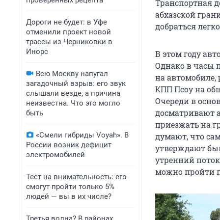
проверенных рецепта
Транспортная д
абхазской грани
Дороги не будет: в Уфе
добраться легко
отменили проект новой
трассы из Черниковки в
Инорс
В этом году ав
Однако в часы п
Всю Москву напугал
на автомобиле,
загадочный взрыв: его звук
КПП Псоу на об
слышали везде, а причина
Очереди в осно
неизвестна. Что это могло
досматривают а
быть
приезжать на гр
«Смели гибриды Voyah». В
думают, что сам
России возник дефицит
утверждают быв
электромобилей
утренний поток 
можно пройти по
Тест на внимательность: его
смогут пройти только 5%
людей — вы в их числе?
Третья волна? В районах