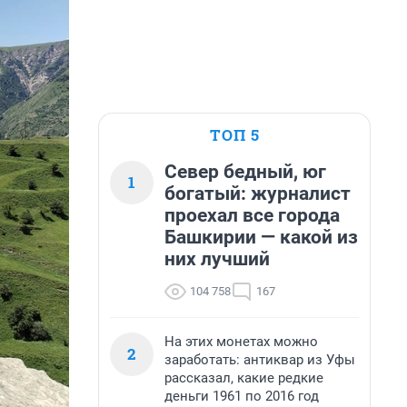
ТОП 5
Север бедный, юг
1
богатый: журналист
проехал все города
Башкирии — какой из
них лучший
104 758
167
На этих монетах можно
2
заработать: антиквар из Уфы
рассказал, какие редкие
деньги 1961 по 2016 год