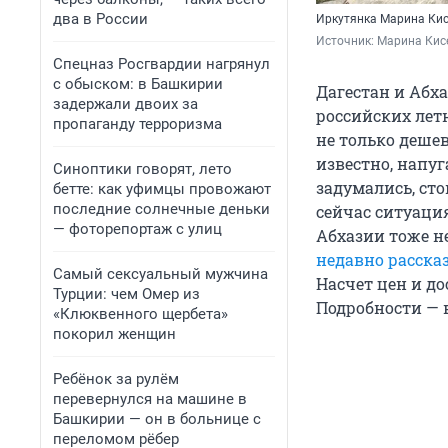
два в России
Иркутянка Марина Кис
Источник: 
Марина Кис
Спецназ Росгвардии нагрянул
с обыском: в Башкирии
Дагестан и Абх
задержали двоих за
российских летн
пропаганду терроризма
не только дешев
известно, напуг
Синоптики говорят, лето
задумались, сто
бетте: как уфимцы провожают
последние солнечные деньки
сейчас ситуация
— фоторепортаж с улиц
Абхазии тоже не
недавно расска
Самый сексуальный мужчина
Насчет цен и до
Турции: чем Омер из
Подробности — 
«Клюквенного щербета»
покорил женщин
Ребёнок за рулём
перевернулся на машине в
Башкирии — он в больнице с
переломом рёбер