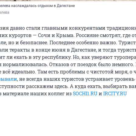
елева наслаждалась отдыхом в Дагестане
елева
азия давно стали главными конкурентами традицион
их курортов — Сочи и Крыма. Россияне смотрят, где о
ле, но и безопаснее. Последнее особенно важно. Турист
али теракты в конце июня в Дагестане, и тогда турис
ит ли ехать в эту республику. Но, как уверяют туропер
 нормализовалась. Отказов от поездок было немного.
 всё идеально. Там есть проблемы с чистотой моря, о
зывали
, не всегда наших туристов устраивает уровень 
ступности расскажем здесь. А куда ехать, выбирать ва
в материале наших коллег из
SOCHI1.RU
и
IRCITY.RU