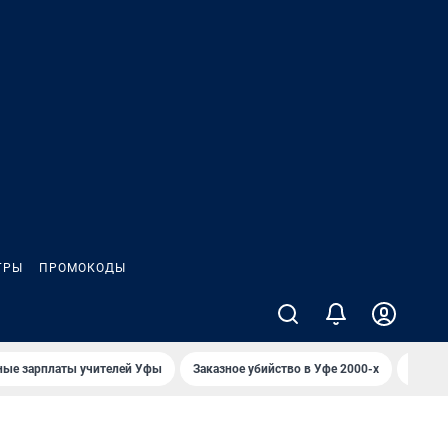
ГРЫ
ПРОМОКОДЫ
ные зарплаты учителей Уфы
Заказное убийство в Уфе 2000-х
Каким