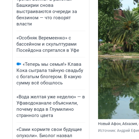
Башкирии снова
выстраиваются очереди за
бензином — что говорят
власти
«Особняк Веремеенко» с
бассейном и скульптурами
Посейдона спрятался в Уфе
«Теперь мы семья!» Клава
Кока сыграла тайную свадьбу
с богатым блогером. В какую
сумму всё обошлось
«Вода желтая уже неделю» — в
Уфаводоканале объяснили,
почему вода в Глумилино
странного цвета
Новый Афон, Абхазия,
«Сами кормите свои будущие
Источник: 
Андрей Ефим
опухоли». Биолог назвал