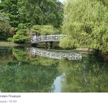
 озеро Псырцха
цов / 93.RU