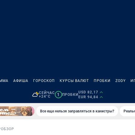
АММА
АФИША
ГОРОСКОП
КУРСЫ ВАЛЮТ
ПРОБКИ
ZODY
И
USD 82,17
СЕЙЧАС
1
ПРОБКИ
+24°C
EUR 94,84
Все еще нельзя заправляться в канистры?
Реаль
Р
ОБЗОР