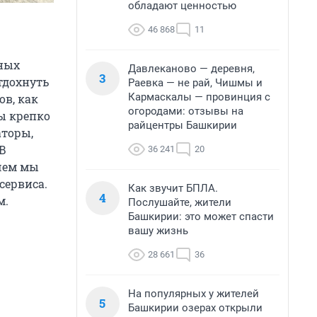
обладают ценностью
46 868
11
ных
Давлеканово — деревня,
3
тдохнуть
Раевка — не рай, Чишмы и
Кармаскалы — провинция с
ов, как
огородами: отзывы на
ты крепко
райцентры Башкирии
аторы,
 В
36 241
20
 чем мы
сервиса.
Как звучит БПЛА.
4
м.
Послушайте, жители
Башкирии: это может спасти
вашу жизнь
28 661
36
На популярных у жителей
5
Башкирии озерах открыли