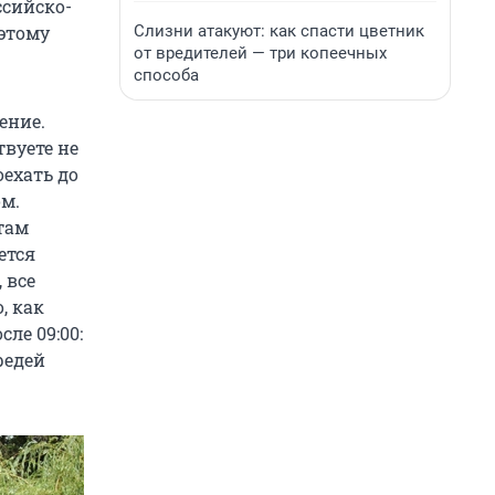
ссийско-
Слизни атакуют: как спасти цветник
оэтому
от вредителей — три копеечных
способа
ение.
твуете не
ехать до
ом.
там
ется
 все
, как
ле 09:00:
редей