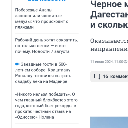
Черное 
Побережье Анапы
Дагеста
заполонили ядовитые
медузы: что происходит с
и скольк
пляжами
Оказывается
Рабочий день хотят сократить,
но только летом — и вот
направление
почему. Новости 7 августа
11 июля 2024, 11:00
Звездные гости в 500-
летнем соборе: Криштиану
Роналду готовится сыграть
16
коммен
свадьбу века на Мадейре
«Никого нельзя победить». О
чем главный блокбастер этого
года, который бьет рекорды в
прокате: честный отзыв на
«Одиссею» Нолана