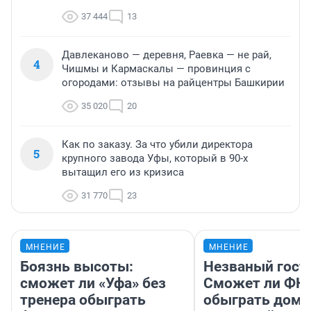
37 444
13
Давлеканово — деревня, Раевка — не рай,
4
Чишмы и Кармаскалы — провинция с
огородами: отзывы на райцентры Башкирии
35 020
20
Как по заказу. За что убили директора
5
крупного завода Уфы, который в 90-х
вытащил его из кризиса
31 770
23
МНЕНИЕ
МНЕНИЕ
Боязнь высоты:
Незваный гост
сможет ли «Уфа» без
Сможет ли ФК 
тренера обыграть
обыграть дома