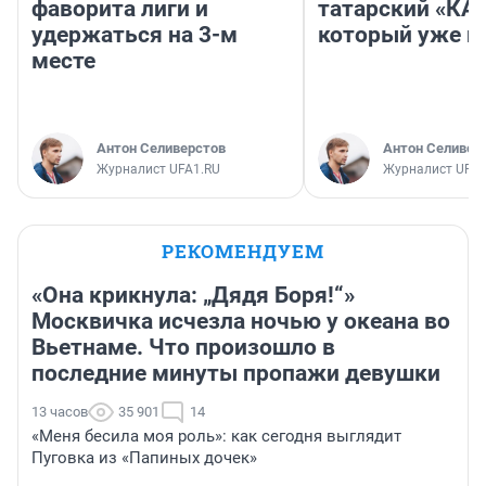
фаворита лиги и
татарский «КА
удержаться на 3-м
который уже не
месте
Антон Селиверстов
Антон Селивер
Журналист UFA1.RU
Журналист UFA1
РЕКОМЕНДУЕМ
«Она крикнула: „Дядя Боря!“»
Москвичка исчезла ночью у океана во
Вьетнаме. Что произошло в
последние минуты пропажи девушки
13 часов
35 901
14
«Меня бесила моя роль»: как сегодня выглядит
Пуговка из «Папиных дочек»