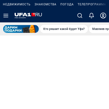
НЕДВИЖИМОСТЬ
ЗНАКОМСТВА
ПОГОДА
ТЕЛЕПРОГРАММА
Кто решает какой будет Уфа?
Мавлиев пр