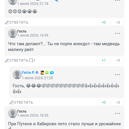
1 июля 2024, 21:18
😟😟😟😭😭😭
+0
–0
ОТВЕТИТЬ
Гость
1 июля 2024, 19:59
Что там делают?... Ты не порти анекдот - там медведь 
малину рвёт
+1
–0
ОТВЕТИТЬ
1
Гость Р. Ф.
1 июля 2024, 21:20
Гость, 😂😂😂🤣🤣🤣🤣🤣🤣🤣🤣🤣🤣👍👍👍👍👍👍👍👍
👍👍
+0
–0
ОТВЕТИТЬ
Гость
1 июля 2024, 18:50
При Путине и Хабирове лето стало лучше и урожайнее