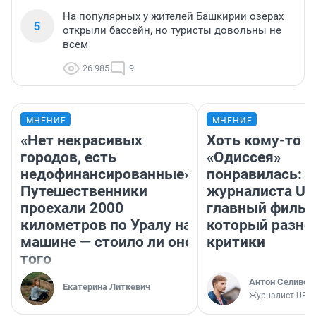
На популярных у жителей Башкирии озерах
5
открыли бассейн, но туристы довольны не
всем
26 985
9
МНЕНИЕ
МНЕНИЕ
«Нет некрасивых
Хоть кому-то
городов, есть
«Одиссея»
недофинансированные».
понравилась: 
Путешественники
журналиста UF
проехали 2000
главный фильм
километров по Уралу на
который разно
машине — стоило ли оно
критики
того
Антон Селивер
Екатерина Литкевич
Журналист UFA1