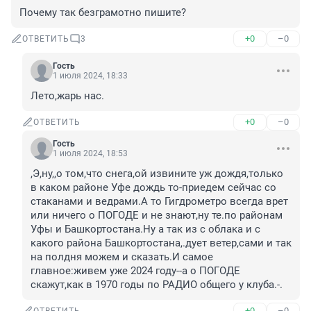
Почему так безграмотно пишите?
+0
–0
ОТВЕТИТЬ
3
Гость
1 июля 2024, 18:33
Лето,жарь нас.
+0
–0
ОТВЕТИТЬ
Гость
1 июля 2024, 18:53
,Э,ну,,о том,что снега,ой извините уж дождя,только 
в каком районе Уфе дождь то-приедем сейчас со 
стаканами и ведрами.А то Гигдрометро всегда врет 
или ничего о ПОГОДЕ и не знают,ну те.по районам 
Уфы и Башкортостана.Ну а так из с облака и с 
какого района Башкортостана,.дует ветер,сами и так 
на полдня можем и сказать.И самое 
главное:живем уже 2024 году--а о ПОГОДЕ 
скажут,как в 1970 годы по РАДИО общего у клуба.-.
+0
–0