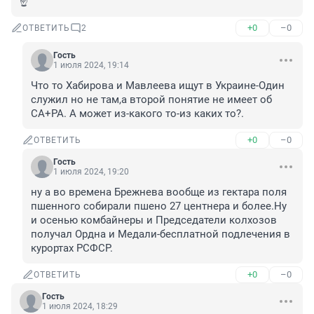
☝️
+0
–0
ОТВЕТИТЬ
2
Гость
1 июля 2024, 19:14
Что то Хабирова и Мавлеева ищут в Украине-Один 
служил но не там,а второй понятие не имеет об 
СА+РА. А может из-какого то-из каких то?.
+0
–0
ОТВЕТИТЬ
Гость
1 июля 2024, 19:20
ну а во времена Брежнева вообще из гектара поля 
пшенного собирали пшено 27 центнера и более.Ну 
и осенью комбайнеры и Председатели колхозов 
получал Ордна и Медали-бесплатной подлечения в 
курортах РСФСР.
+0
–0
ОТВЕТИТЬ
Гость
1 июля 2024, 18:29