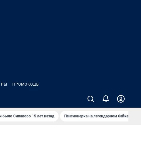
ГРЫ
ПРОМОКОДЫ
м было Сипалово 15 лет назад
Пенсионерка на легендарном байке
Ж