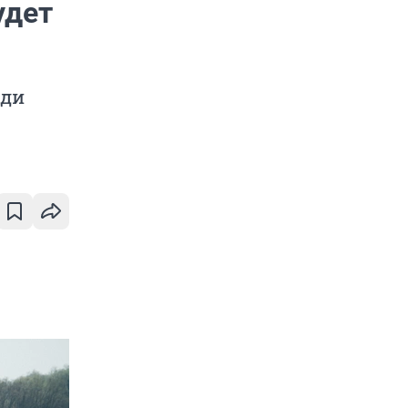
удет
юди