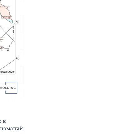
о в
 аномалий