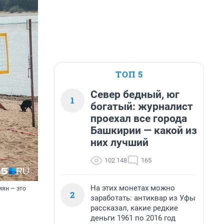
ТОП 5
Север бедный, юг
1
богатый: журналист
проехал все города
Башкирии — какой из
них лучший
102 148
165
На этих монетах можно
иян — это
2
заработать: антиквар из Уфы
рассказал, какие редкие
деньги 1961 по 2016 год