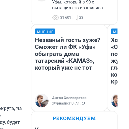
Уфы, который в 90-х
вытащил его из кризиса
31 601
23
МНЕНИЕ
МНЕНИ
Незваный гость хуже?
Хоть 
Сможет ли ФК «Уфа»
«Одис
обыграть дома
понра
татарский «КАМАЗ»,
журна
который уже не тот
главн
котор
крити
Антон Селиверстов
Журналист UFA1.RU
круга, на
е
РЕКОМЕНДУЕМ
у, будет
го