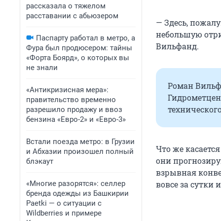
рассказала о тяжелом
расставании с абьюзером
— Здесь, пожал
небольшую отри
Паспарту работал в метро, а
Вильфанд.
Фура был продюсером: тайны
«Форта Боярд», о которых вы
не знали
Роман Вильф
«Антикризисная мера»:
Гидрометцент
правительство временно
технического
разрешило продажу и ввоз
бензина «Евро-2» и «Евро-3»
Встали поезда метро: в Грузии
Что же касается
и Абхазии произошел полный
они прогнозирую
блэкаут
взрывная конве
«Многие разорятся»: селлер
вовсе за сутки 
бренда одежды из Башкирии
Paetki — о ситуации с
Wildberries и примере