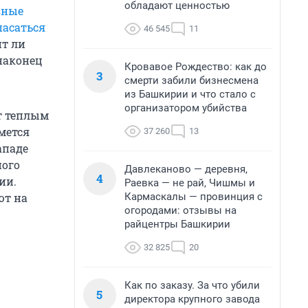
обладают ценностью
зные
пасаться
46 545
11
ит ли
 наконец
Кровавое Рождество: как до
3
смерти забили бизнесмена
из Башкирии и что стало с
организатором убийства
т теплым
мется
37 260
13
ападе
ного
Давлеканово — деревня,
4
ии.
Раевка — не рай, Чишмы и
Кармаскалы — провинция с
ют на
огородами: отзывы на
райцентры Башкирии
32 825
20
Как по заказу. За что убили
5
директора крупного завода