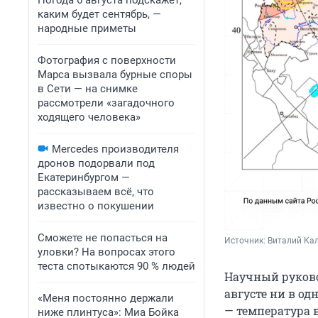
Погода 6 августа подскажет,
каким будет сентябрь, —
народные приметы
Фотография с поверхности
Марса вызвала бурные споры
в Сети — на снимке
рассмотрели «загадочного
ходящего человека»
Mercedes производителя
дронов подорвали под
Екатеринбургом —
рассказываем всё, что
известно о покушении
Сможете не попасться на
Источник: 
Виталий Кал
уловки? На вопросах этого
теста спотыкаются 90 % людей
Научный руково
августе ни в о
«Меня постоянно держали
— температура в
ниже плинтуса»: Миа Бойка