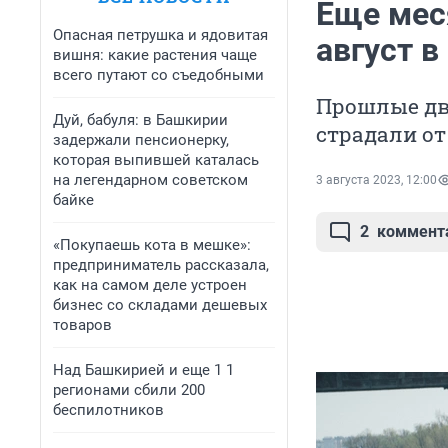
Еще мес
Опасная петрушка и ядовитая
август в
вишня: какие растения чаще
всего путают со съедобными
Прошлые дв
Дуй, бабуля: в Башкирии
страдали о
задержали пенсионерку,
которая выпившей каталась
на легендарном советском
3 августа 2023, 12:00
байке
2
коммент
«Покупаешь кота в мешке»:
предприниматель рассказала,
как на самом деле устроен
бизнес со складами дешевых
товаров
Над Башкирией и еще 1 1
регионами сбили 200
беспилотников