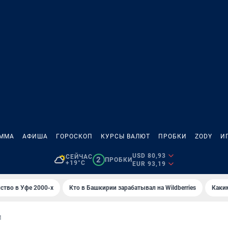
АММА
АФИША
ГОРОСКОП
КУРСЫ ВАЛЮТ
ПРОБКИ
ZODY
И
USD 80,93
СЕЙЧАС
2
ПРОБКИ
+19°C
EUR 93,19
ство в Уфе 2000-х
Кто в Башкирии зарабатывал на Wildberries
Каки
И