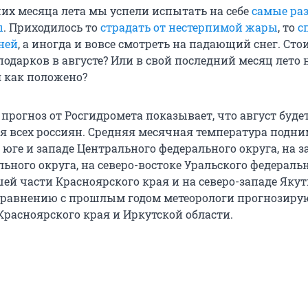
их месяца лета мы успели испытать на себе
самые ра
ы
. Приходилось то
страдать от нестерпимой жары
, то
с
ней
, а иногда и вовсе смотреть на падающий снег. Сто
одарков в августе? Или в свой последний месяц лето
я как положено?
прогноз от Росгидромета показывает, что август буде
я всех россиян. Средняя месячная температура подни
юге и западе Центрального федерального округа, на з
ьного округа, на северо-востоке Уральского федераль
шей части Красноярского края и на северо-западе Якут
сравнению с прошлым годом метеорологи прогнозиру
Красноярского края и Иркутской области.