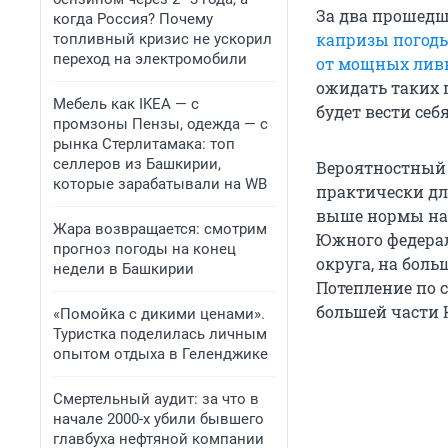
За два прошедш
когда Россия? Почему
капризы погод
топливный кризис не ускорил
переход на электромобили
от мощных лив
ожидать таких п
Мебель как IKEA — с
будет вести себ
промзоны Пензы, одежда — с
рынка Стерлитамака: топ
селлеров из Башкирии,
Вероятностный 
которые зарабатывали на WB
практически дл
выше нормы на 
Жара возвращается: смотрим
Южного федерал
прогноз погоды на конец
округа, на боль
недели в Башкирии
Потепление по 
большей части 
«Помойка с дикими ценами».
Туристка поделилась личным
опытом отдыха в Геленджике
Смертельный аудит: за что в
начале 2000-х убили бывшего
главбуха нефтяной компании