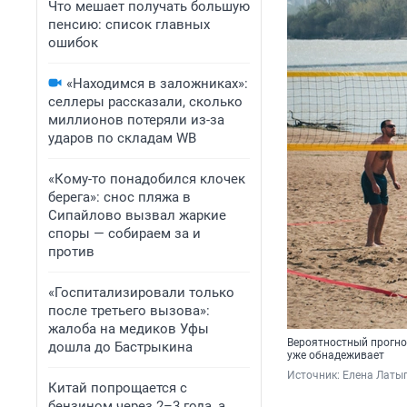
Что мешает получать большую
пенсию: список главных
ошибок
«Находимся в заложниках»:
селлеры рассказали, сколько
миллионов потеряли из-за
ударов по складам WB
«Кому-то понадобился клочек
берега»: снос пляжа в
Сипайлово вызвал жаркие
споры — собираем за и
против
«Госпитализировали только
после третьего вызова»:
жалоба на медиков Уфы
Вероятностный прогноз
дошла до Бастрыкина
уже обнадеживает
Источник: 
Елена Латы
Китай попрощается с
бензином через 2–3 года, а