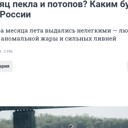
яц пекла и потопов? Каким б
 России
а месяца лета выдались нелегкими — л
т аномальной жары и сильных ливней
2 056
ария