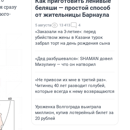
Как приготовить ленивые
я сразу
беляши — простой способ
 юго-
от жительницы Барнаула
5 августа
13 413
4
«Заказали на 3-летие»: перед
убийством жены в Казани турок
забрал торт на день рождения сына
«Дед разбушевался»: SHAMAN довел
Мизулину — что он натворил
«Не привози их мне в третий раз».
Читинец 40 лет разводит голубей,
которые всегда к нему возвращаются
Уроженка Волгограда выиграла
миллион, купив лотерейный билет за
20 рублей