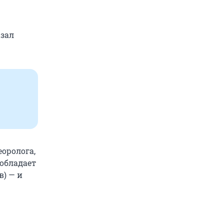
азал
еоролога,
еобладает
) — и