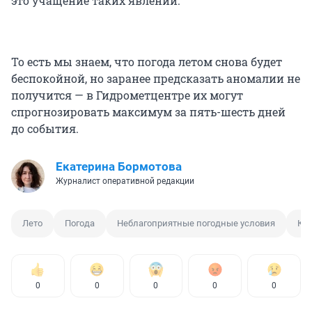
это учащение таких явлений.
То есть мы знаем, что погода летом снова будет
беспокойной, но заранее предсказать аномалии не
получится — в Гидрометцентре их могут
спрогнозировать максимум за пять-шесть дней
до события.
Екатерина Бормотова
Журналист оперативной редакции
Лето
Погода
Неблагоприятные погодные условия
Кл
0
0
0
0
0