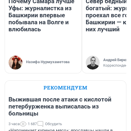
Почему Самара лучше
Север бедный,
Уфы: журналистка из
богатый: журн
Башкирии впервые
проехал все го
побывала на Волге и
Башкирии — ка
влюбилась
них лучший
Андрей Бирюко
Назифа Нурмухаметова
Корреспондент 
РЕКОМЕНДУЕМ
Выжившая после атаки с кислотой
петербурженка выписалась из
больницы
3 часа
1 687
Обсудить
«Напоминает куриное мясо»: ярославцы нашли в