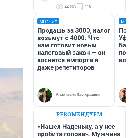
22 655
118
МНЕНИЕ
МНЕНИ
Продашь за 3000, налог
Почем
возьмут с 4000. Что
Уфы: 
нам готовит новый
Башки
налоговый закон — он
побыв
коснется импорта и
влюби
даже репетиторов
Анастасия Завгородняя
РЕКОМЕНДУЕМ
«Нашел Наденьку, а у нее
пробита голова». Мужчина