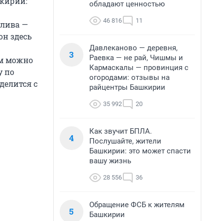
кирии:
обладают ценностью
46 816
11
злива —
он здесь
Давлеканово — деревня,
3
Раевка — не рай, Чишмы и
ом можно
Кармаскалы — провинция с
у по
огородами: отзывы на
делится с
райцентры Башкирии
35 992
20
Как звучит БПЛА.
4
Послушайте, жители
Башкирии: это может спасти
вашу жизнь
28 556
36
Обращение ФСБ к жителям
5
Башкирии