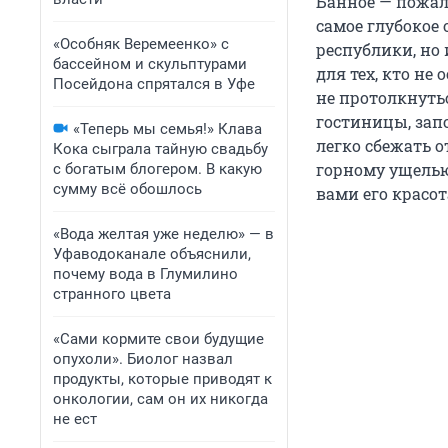
Банное — пожал
самое глубокое 
«Особняк Веремеенко» с
республики, но
бассейном и скульптурами
для тех, кто не
Посейдона спрятался в Уфе
не протолкнуть
гостиницы, зап
«Теперь мы семья!» Клава
легко сбежать 
Кока сыграла тайную свадьбу
горному ущелью
с богатым блогером. В какую
сумму всё обошлось
вами его красо
«Вода желтая уже неделю» — в
Уфаводоканале объяснили,
почему вода в Глумилино
странного цвета
«Сами кормите свои будущие
опухоли». Биолог назвал
продукты, которые приводят к
онкологии, сам он их никогда
не ест