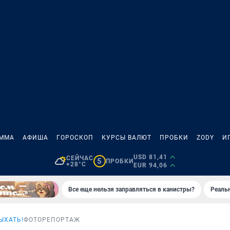
АММА
АФИША
ГОРОСКОП
КУРСЫ ВАЛЮТ
ПРОБКИ
ZODY
И
USD 81,41
СЕЙЧАС
5
ПРОБКИ
+28°C
EUR 94,06
Все еще нельзя заправляться в канистры?
Реаль
ЫХАТЬ!
ФОТОРЕПОРТАЖ