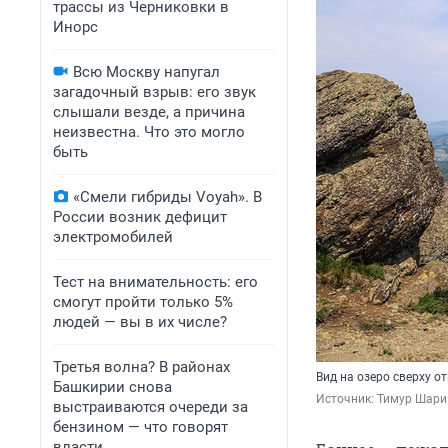
трассы из Черниковки в
Инорс
Всю Москву напугал
загадочный взрыв: его звук
слышали везде, а причина
неизвестна. Что это могло
быть
«Смели гибриды Voyah». В
России возник дефицит
электромобилей
Тест на внимательность: его
смогут пройти только 5%
людей — вы в их числе?
Третья волна? В районах
Вид на озеро сверху 
Башкирии снова
Источник: 
Тимур Шари
выстраиваются очереди за
бензином — что говорят
власти