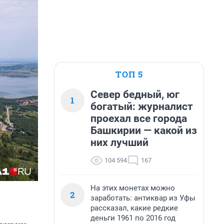
ТОП 5
Север бедный, юг
1
богатый: журналист
проехал все города
Башкирии — какой из
них лучший
104 594
167
На этих монетах можно
2
заработать: антиквар из Уфы
рассказал, какие редкие
деньги 1961 по 2016 год