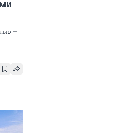
ами
лью —