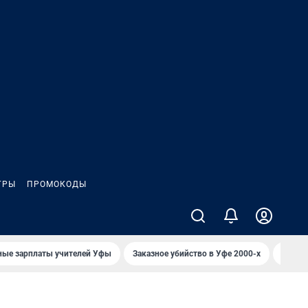
ГРЫ
ПРОМОКОДЫ
ные зарплаты учителей Уфы
Заказное убийство в Уфе 2000-х
Каким