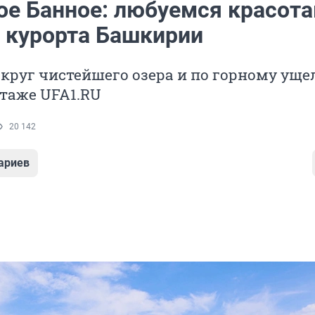
ое Банное: любуемся красот
о курорта Башкирии
круг чистейшего озера и по горному уще
таже UFA1.RU
20 142
ариев