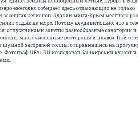
уй, единственный полноценный летний курорт в Баш
озеро ежегодно собирает здесь отдыхающих не только
 и соседних регионов. Эдакий мини-Крым местного ра
 осилит отдых на море. Потому неудивительно, что в сез
ся: отпускниками заняты разнообразные санатории и
олнены многочисленные рестораны и пляжи. При эт
от шумной загорелой толпы, отправившись на прогулк
. Фотограф UFA1.RU исследовал башкирский курорт и 
тами.