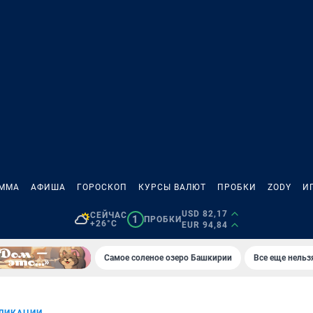
АММА
АФИША
ГОРОСКОП
КУРСЫ ВАЛЮТ
ПРОБКИ
ZODY
И
USD 82,17
СЕЙЧАС
1
ПРОБКИ
+26°C
EUR 94,84
Самое соленое озеро Башкирии
Все еще нельз