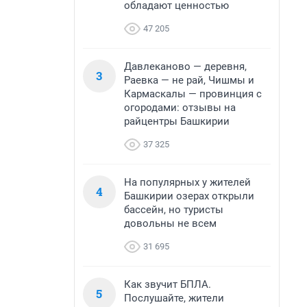
обладают ценностью
47 205
Давлеканово — деревня,
3
Раевка — не рай, Чишмы и
Кармаскалы — провинция с
огородами: отзывы на
райцентры Башкирии
37 325
На популярных у жителей
4
Башкирии озерах открыли
бассейн, но туристы
довольны не всем
31 695
Как звучит БПЛА.
5
Послушайте, жители