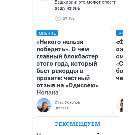
Башкирии: это может спасти
вашу жизнь
29 182
МНЕНИЕ
МНЕНИ
«Никого нельзя
«Фина
победить». О чем
ожида
главный блокбастер
смотр
этого года, который
«Стар
бьет рекорды в
больш
прокате: честный
честн
отзыв на «Одиссею»
Нолана
Стас Соколов
Эксперт
РЕКОМЕНДУЕМ