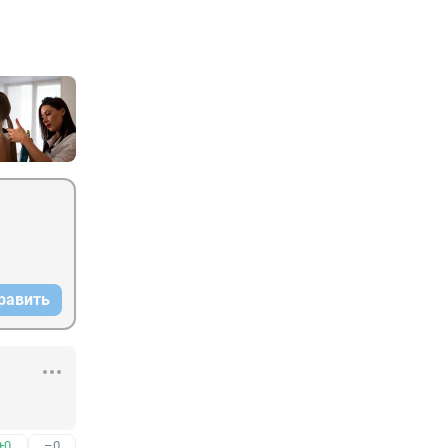
равить
+0
–0