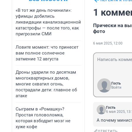
ПЕРЕЙТИ К ПУ
1 комме
«В тот же день починили»:
уфимцы добились
ликвидации канализационной
Прически на вы
катастрофы — после того, как
фото
пригрозили СМИ
6 мая 2025, 12:00
Ловите момент: что принесет
вам полное солнечное
затмение 12 августа
Дроны ударили по десяткам
многоквартирных домов,
многие охватил огонь,
Гость
Войти
пострадали дети: главное об
атаке
Гость
Сыграем в «Ромашку»?
6 мая 2025, 13
Простая головоломка,
А почему минист
которая взбодрит мозг не
хуже кофе
ОТВЕТИТЬ