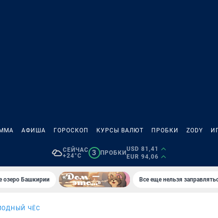
АММА
АФИША
ГОРОСКОП
КУРСЫ ВАЛЮТ
ПРОБКИ
ZODY
И
USD 81,41
СЕЙЧАС
3
ПРОБКИ
+24°C
EUR 94,06
е озеро Башкирии
Все еще нельзя заправлять
МОДНЫЙ ЧЁС