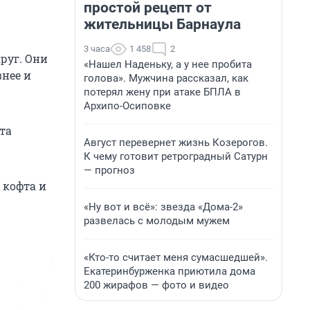
простой рецепт от
жительницы Барнаула
3 часа
1 458
2
пруг. Они
«Нашел Наденьку, а у нее пробита
внее и
голова». Мужчина рассказал, как
потерял жену при атаке БПЛА в
Архипо-Осиповке
та
Август перевернет жизнь Козерогов.
К чему готовит ретроградный Сатурн
— прогноз
 кофта и
«Ну вот и всё»: звезда «Дома-2»
развелась с молодым мужем
«Кто-то считает меня сумасшедшей».
Екатеринбурженка приютила дома
200 жирафов — фото и видео