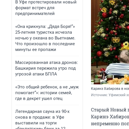
В Уфе протестировали новый
формат встреч для
предпринимателей
«Она крикнула: „Дядя Боря!“»
25-летняя туристка исчезла
ночью у океана во Вьетнаме.
Что произошло в последние
минуты ее пропажи
Массированная атака дронов:
Башкирия пережила утро под
угрозой атаки БПЛА
«Это общий ребенок, а не „муж
Каринэ Хабирова в но
помогает“»: истории семей,
Источник: 
Уфимский хо
где в декрет ушел отец
Старый Новый го
Легендарная сауна из 90-х
Каринэ Хабиров
снова в продаже: в Уфе
выставили на торги
непременно поп
«бандитские» бани за 12