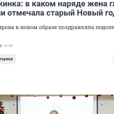
жинка: в каком наряде жена 
и отмечала старый Новый го
ирова в новом образе поздравляла подоп
4 118
тариев