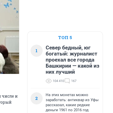
ТОП 5
Север бедный, юг
1
богатый: журналист
проехал все города
Башкирии — какой из
них лучший
104 410
167
На этих монетах можно
м числе и
2
заработать: антиквар из Уфы
оторый
рассказал, какие редкие
деньги 1961 по 2016 год