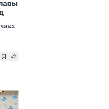
главы
д
ечных