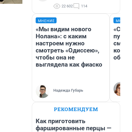
22 602
114
МНЕНИЕ
МНЕНИ
«Мы видим нового
«Спут
Нолана»: с каким
пургу»
настроем нужно
смерт
смотреть «Одиссею»,
котор
чтобы она не
обнар
выглядела как фиаско
Надежда Губарь
РЕКОМЕНДУЕМ
Как приготовить
фаршированные перцы —