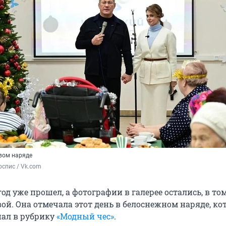
вом наряде
спис / Vk.com 
д уже прошел, а фотографии в галерее остались, в то
ой. Она отмечала этот день в белоснежном наряде, к
ал в рубрику
«Модный чес»
.