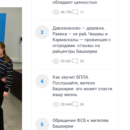
обладают ценностью
46 753
11
Давлеканово — деревня,
3
Раевка — не рай, Чишмы и
Кармаскалы — провинция с
огородами: отзывы на
райцентры Башкирии
35 681
20
Как звучит БПЛА.
4
Послушайте, жители
Башкирии: это может спасти
вашу жизнь
28 444
36
Обращение ФСБ к жителям
5
Башкирии