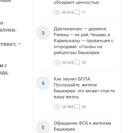
рпения
обладают ценностью
46 816
11
ы-
Давлеканово — деревня,
салоны.
3
Раевка — не рай, Чишмы и
Кармаскалы — провинция с
стинкт, —
огородами: отзывы на
райцентры Башкирии
36 024
20
м с
вда,
Как звучит БПЛА.
4
Послушайте, жители
Башкирии: это может спасти
вашу жизнь
28 568
36
Обращение ФСБ к жителям
5
Башкирии