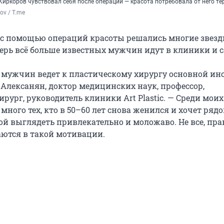
Киркоров чувствовал себя после операции — красота потребовала от него те
rov / T.me
0 с помощью операций красоты решались многие звезд
ерь всё больше известных мужчин идут в клиники и 
о мужчин ведет к пластическому хирургу основной ин
 Алексанян, доктор медицинских наук, профессор,
рург, руководитель клиники Art Plastic. — Среди моих
много тех, кто в 50–60 лет снова женился и хочет рядо
ой выглядеть привлекательно и моложаво. Не все, пра
ются в такой мотивации.