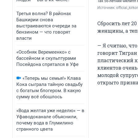
Так 56-летний Филипп 
Источник: 
official_kirko
Третья волна? В районах
Башкирии снова
Сбросить лет 2
выстраиваются очереди за
женщины, а теп
бензином — что говорят
власти
— Я считаю, чт
«Особняк Веремеенко» с
говорит Тигран
бассейном и скульптурами
пластический хи
Посейдона спрятался в Уфе
клиентов очень 
молодой супруг
«Теперь мы семья!» Клава
открыто призна
Кока сыграла тайную свадьбу
с богатым блогером. В какую
сумму всё обошлось
«Вода желтая уже неделю» — в
Уфаводоканале объяснили,
почему вода в Глумилино
странного цвета