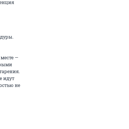
денция
едуры.
 месте —
орыми
тарения.
е идут
остью не