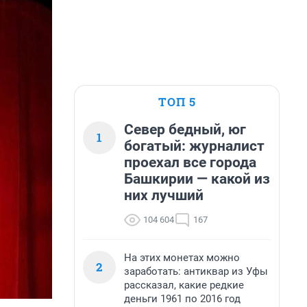
ТОП 5
Север бедный, юг
1
богатый: журналист
проехал все города
Башкирии — какой из
них лучший
104 604
167
На этих монетах можно
2
заработать: антиквар из Уфы
рассказал, какие редкие
деньги 1961 по 2016 год