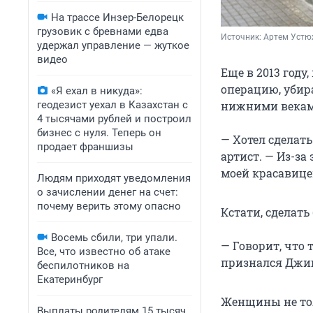
На трассе Инзер-Белорецк
грузовик с бревнами едва
Источник: 
Артем Устю
удержал управление — жуткое
видео
Еще в 2013 году
операцию, убир
«Я ехал в никуда»:
геодезист уехал в Казахстан с
нижними векам
4 тысячами рублей и построил
бизнес с нуля. Теперь он
— Хотел сделат
продает франшизы
артист. — Из-з
моей красавице
Людям приходят уведомления
о зачислении денег на счет:
почему верить этому опасно
Кстати, сделат
Восемь сбили, три упали.
— Говорит, что 
Все, что известно об атаке
признался Джиг
беспилотников на
Екатеринбург
Женщины не тол
Выплаты родителям 15 тысяч