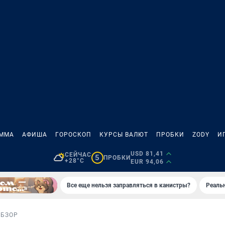
АММА
АФИША
ГОРОСКОП
КУРСЫ ВАЛЮТ
ПРОБКИ
ZODY
И
USD 81,41
СЕЙЧАС
5
ПРОБКИ
+28°C
EUR 94,06
Все еще нельзя заправляться в канистры?
Реаль
ОБЗОР