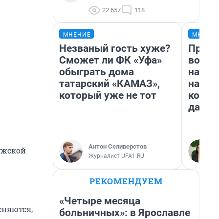
22 657
118
МНЕНИЕ
МНЕНИ
Незваный гость хуже?
Прода
Сможет ли ФК «Уфа»
возьм
обыграть дома
нам г
татарский «КАМАЗ»,
налог
который уже не тот
косне
даже 
Антон Селиверстов
мужской
Журналист UFA1.RU
РЕКОМЕНДУЕМ
«Четыре месяца
сняются,
больничных»: в Ярославле