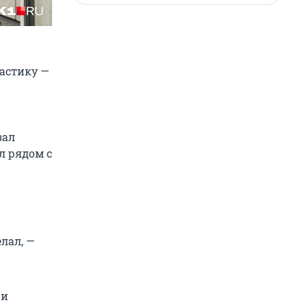
ластику —
зал
л рядом с
.
лал, —
 и