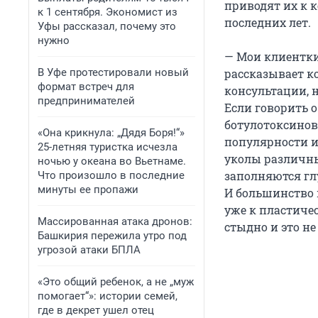
приводят их к 
к 1 сентября. Экономист из
последних лет.
Уфы рассказал, почему это
нужно
— Мои клиентки
В Уфе протестировали новый
рассказывает к
формат встреч для
консультации, 
предпринимателей
Если говорить о
ботулотоксинов
«Она крикнула: „Дядя Боря!“»
популярности и
25-летняя туристка исчезла
уколы различны
ночью у океана во Вьетнаме.
заполняются гл
Что произошло в последние
минуты ее пропажи
И большинство 
уже к пластиче
Массированная атака дронов:
стыдно и это н
Башкирия пережила утро под
угрозой атаки БПЛА
«Это общий ребенок, а не „муж
помогает“»: истории семей,
где в декрет ушел отец