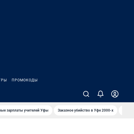
ГРЫ
ПРОМОКОДЫ
ные зарплаты учителей Уфы
Заказное убийство в Уфе 2000-х
Каким