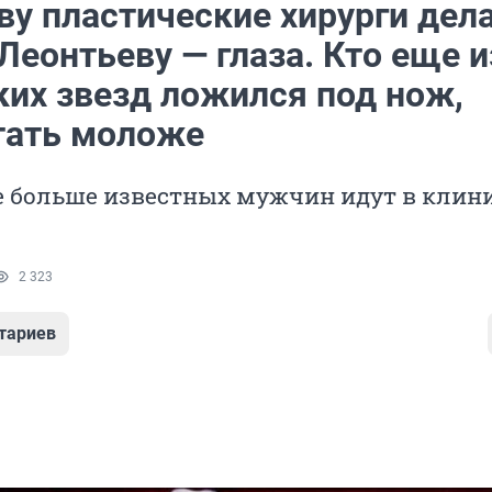
ву пластические хирурги дел
 Леонтьеву — глаза. Кто еще и
ких звезд ложился под нож,
тать моложе
е больше известных мужчин идут в клин
2 323
тариев