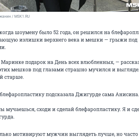
жанин / MSK1.RU
, когда шоумену было 52 года, он решился на блефароп
ающую излишки верхнего века и мешки — грыжи под
и.
ь Маринке подарок на День всех влюбленных, — расска
а этих мешков под глазами страшно мучился и выгляде
й старше.
ь блефаропластику подсказала Джигурде сама Анисина
ты мучаешься, сходи и сделай блефаропластику. Я и сде
урда.
ько мотивируют мужчин выглядеть лучше, но часто