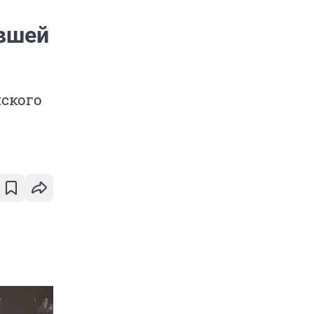
ившей
ского