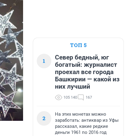
ТОП 5
Север бедный, юг
1
богатый: журналист
проехал все города
Башкирии — какой из
них лучший
105 140
167
На этих монетах можно
2
заработать: антиквар из Уфы
рассказал, какие редкие
деньги 1961 по 2016 год