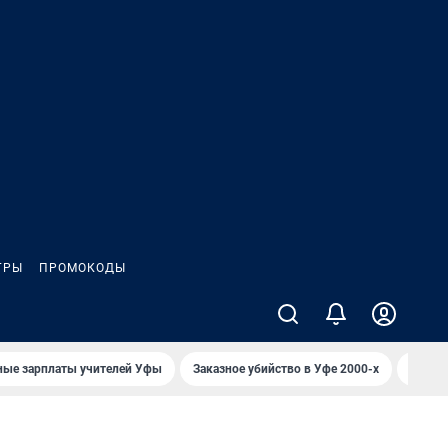
ГРЫ
ПРОМОКОДЫ
ные зарплаты учителей Уфы
Заказное убийство в Уфе 2000-х
Каким