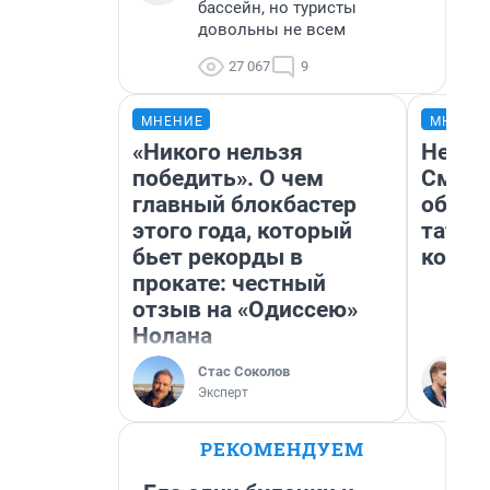
бассейн, но туристы
довольны не всем
27 067
9
МНЕНИЕ
МНЕНИ
«Никого нельзя
Незва
победить». О чем
Сможе
главный блокбастер
обыгр
этого года, который
татар
бьет рекорды в
котор
прокате: честный
отзыв на «Одиссею»
Нолана
Стас Соколов
Эксперт
РЕКОМЕНДУЕМ