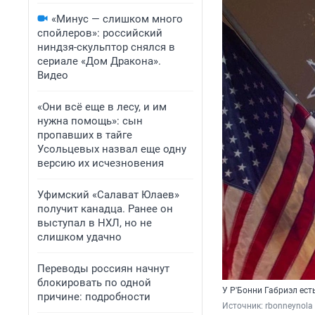
«Минус — слишком много
спойлеров»: российский
ниндзя-скульптор снялся в
сериале «Дом Дракона».
Видео
«Они всё еще в лесу, и им
нужна помощь»: сын
пропавших в тайге
Усольцевых назвал еще одну
версию их исчезновения
Уфимский «Салават Юлаев»
получит канадца. Ранее он
выступал в НХЛ, но не
слишком удачно
Переводы россиян начнут
блокировать по одной
У Р'Бонни Габриэл ест
причине: подробности
Источник: 
rbonneynola