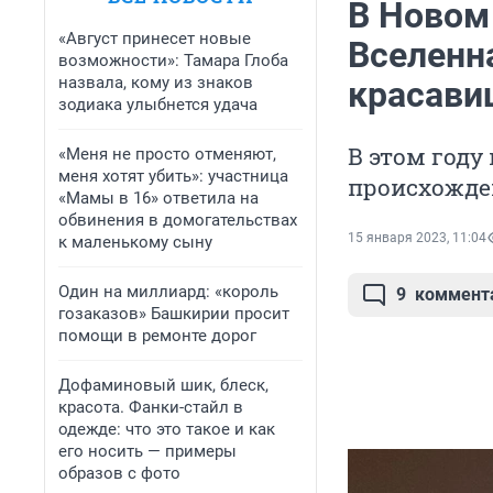
В Новом
«Август принесет новые
Вселенн
возможности»: Тамара Глоба
назвала, кому из знаков
красави
зодиака улыбнется удача
В этом год
«Меня не просто отменяют,
меня хотят убить»: участница
происхожде
«Мамы в 16» ответила на
обвинения в домогательствах
15 января 2023, 11:04
к маленькому сыну
Один на миллиард: «король
9
коммент
гозаказов» Башкирии просит
помощи в ремонте дорог
Дофаминовый шик, блеск,
красота. Фанки-стайл в
одежде: что это такое и как
его носить — примеры
образов с фото