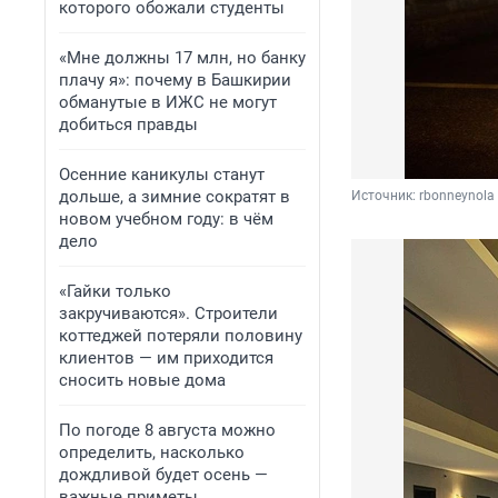
которого обожали студенты
«Мне должны 17 млн, но банку
плачу я»: почему в Башкирии
обманутые в ИЖС не могут
добиться правды
Осенние каникулы станут
дольше, а зимние сократят в
Источник: 
rbonneynola
новом учебном году: в чём
дело
«Гайки только
закручиваются». Строители
коттеджей потеряли половину
клиентов — им приходится
сносить новые дома
По погоде 8 августа можно
определить, насколько
дождливой будет осень —
важные приметы