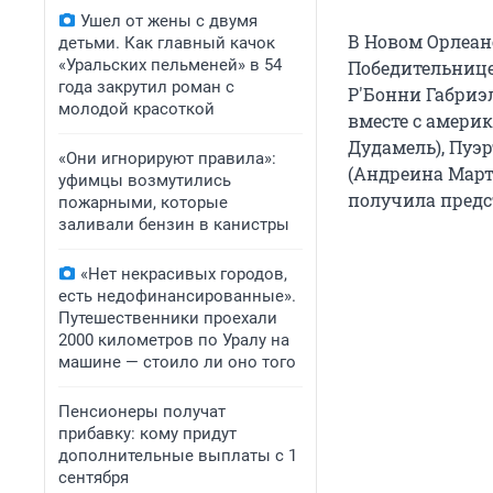
Ушел от жены с двумя
В Новом Орлеане
детьми. Как главный качок
«Уральских пельменей» в 54
Победительнице
года закрутил роман с
Р'Бонни Габриэ
молодой красоткой
вместе с амери
Дудамель), Пуэ
«Они игнорируют правила»:
(Андреина Марти
уфимцы возмутились
получила предс
пожарными, которые
заливали бензин в канистры
«Нет некрасивых городов,
есть недофинансированные».
Путешественники проехали
2000 километров по Уралу на
машине — стоило ли оно того
Пенсионеры получат
прибавку: кому придут
дополнительные выплаты с 1
сентября