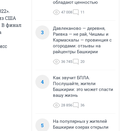
обладают ценностью
22».
47 008
11
из США
. В финал
Давлеканово — деревня,
3
а
Раевка — не рай, Чишмы и
Кармаскалы — провинция с
исс
огородами: отзывы на
райцентры Башкирии
36 745
20
Как звучит БПЛА.
4
Послушайте, жители
Башкирии: это может спасти
вашу жизнь
28 856
36
На популярных у жителей
5
Башкирии озерах открыли