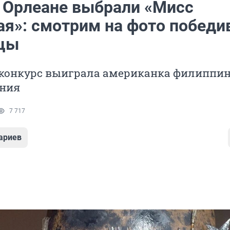
 Орлеане выбрали «Мисс
ая»: смотрим на фото побед
цы
у конкурс выиграла американка филиппин
ния
7 717
ариев