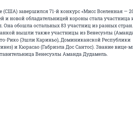
 (США) завершился 71-й конкурс «Мисс Вселенная — 20
й и новой обладательницей короны стала участница 
л. Она обошла остальных 83 участниц из разных стран
канкой вышли также участницы из Венесуэлы (Аманд
рто-Рико (Эшли Кариньо), Доминиканской Республики
нез) и Кюрасао (Габриэла Дос Сантос). Звание вице-м
тавительница Венесуэлы Аманда Дудамель.