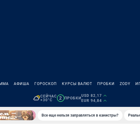
АММА
АФИША
ГОРОСКОП
КУРСЫ ВАЛЮТ
ПРОБКИ
ZODY
И
USD 82,17
СЕЙЧАС
2
ПРОБКИ
+30°C
EUR 94,84
Все еще нельзя заправляться в канистры?
Реаль