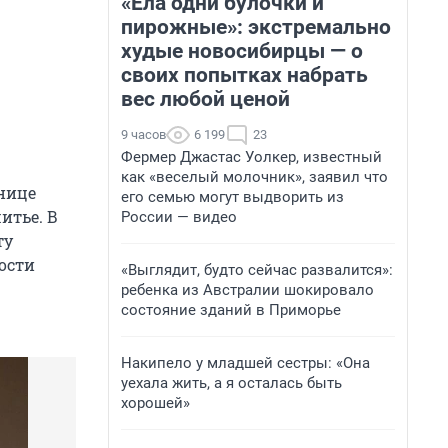
«Ела одни булочки и
пирожные»: экстремально
худые новосибирцы — о
своих попытках набрать
вес любой ценой
9 часов
6 199
23
Фермер Джастас Уолкер, известный
как «веселый молочник», заявил что
нице
его семью могут выдворить из
итье. В
России — видео
ту
ости
«Выглядит, будто сейчас развалится»:
ребенка из Австралии шокировало
состояние зданий в Приморье
Накипело у младшей сестры: «Она
уехала жить, а я осталась быть
хорошей»