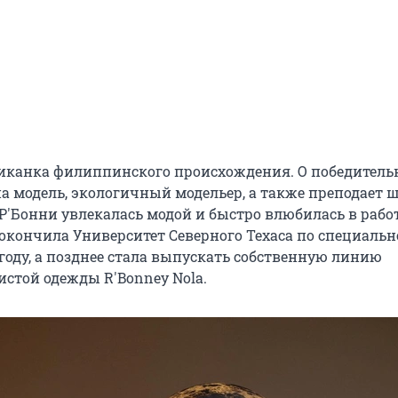
иканка филиппинского происхождения. О победитель
на модель, экологичный модельер, а также преподает ш
Р'Бонни увлекалась модой и быстро влюбилась в рабо
 окончила Университет Северного Техаса по специальн
 году, а позднее стала выпускать собственную линию
истой одежды R'Bonney Nola.