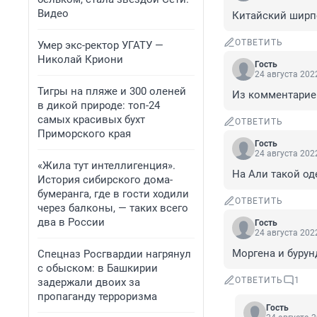
Видео
Китайский ширп
ОТВЕТИТЬ
Умер экс-ректор УГАТУ —
Николай Криони
Гость
24 августа 2022
Тигры на пляже и 300 оленей
Из комментариев
в дикой природе: топ-24
самых красивых бухт
ОТВЕТИТЬ
Приморского края
Гость
24 августа 2022
«Жила тут интеллигенция».
На Али такой од
История сибирского дома-
бумеранга, где в гости ходили
ОТВЕТИТЬ
через балконы, — таких всего
два в России
Гость
24 августа 2022
Моргена и бурун
Спецназ Росгвардии нагрянул
с обыском: в Башкирии
ОТВЕТИТЬ
1
задержали двоих за
пропаганду терроризма
Гость