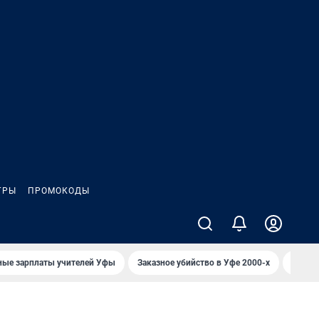
ГРЫ
ПРОМОКОДЫ
ные зарплаты учителей Уфы
Заказное убийство в Уфе 2000-х
Каким