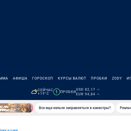
АММА
АФИША
ГОРОСКОП
КУРСЫ ВАЛЮТ
ПРОБКИ
ZODY
И
USD 82,17
СЕЙЧАС
1
ПРОБКИ
+19°C
EUR 94,84
Все еще нельзя заправляться в канистры?
Реаль