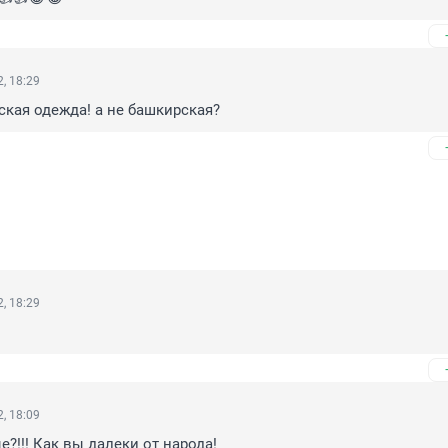
, 18:29
кая одежда! а не башкирская?
, 18:29
, 18:09
?!!! Как вы далеки от народа!