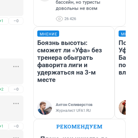
бассейн, но туристы
довольны не всем
26 426
+1
–0
МНЕНИЕ
МНЕНИ
Боязнь высоты:
Почем
сможет ли «Уфа» без
Уфы: 
тренера обыграть
Башки
фаворита лиги и
побыв
удержаться на 3-м
влюби
месте
+2
–0
Антон Селиверстов
Журналист UFA1.RU
РЕКОМЕНДУЕМ
+1
–0