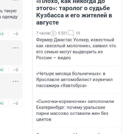
«Плохо, как никогда до
этого»: таролог о судьбе
ь такую 
Кузбасса и его жителей в
 одежду 
августе
7 часов
5 521
10
+3
–0
Фермер Джастас Уолкер, известный
как «веселый молочник», заявил что
его семью могут выдворить из
России — видео
+0
–0
«Четыре месяца больничных»: в
Ярославле автомобилист изувечил
пассажира «Яавтобуса»
«Сыночки-корзиночки» заполонили
+0
–0
Екатеринбург: почему уральские
парни массово оставили жен без
цветов