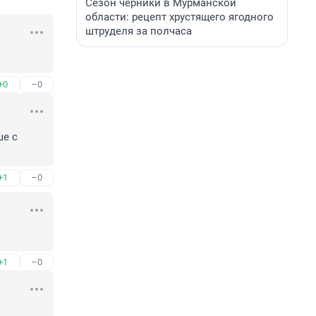
Сезон черники в Мурманской
области: рецепт хрустящего ягодного
штруделя за полчаса
+0
–0
е с 
+1
–0
+1
–0