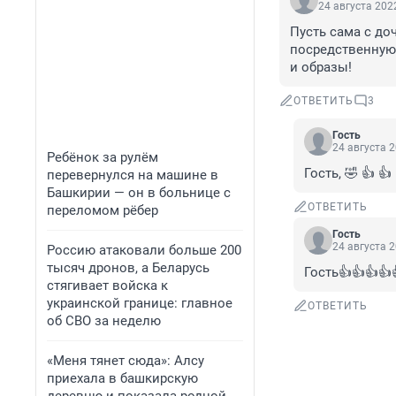
24 августа 2022
Пусть сама с до
посредственную 
и образы!
ОТВЕТИТЬ
3
Гость
24 августа 2
Ребёнок за рулём
Гость, 🤣 👍 👍
перевернулся на машине в
Башкирии — он в больнице с
ОТВЕТИТЬ
переломом рёбер
Гость
24 августа 2
Россию атаковали больше 200
тысяч дронов, а Беларусь
Гость👍👍👍👍
стягивает войска к
украинской границе: главное
ОТВЕТИТЬ
об СВО за неделю
«Меня тянет сюда»: Алсу
приехала в башкирскую