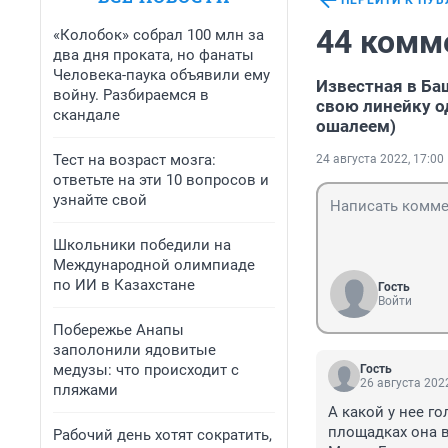
ПЕРЕЙТИ К ПУ
44 комм
«Колобок» собрал 100 млн за
два дня проката, но фанаты
Человека-паука объявили ему
Известная в Ба
войну. Разбираемся в
свою линейку о
скандале
ошалеем)
Тест на возраст мозга:
24 августа 2022, 17:00
ответьте на эти 10 вопросов и
узнайте свой
Школьники победили на
Международной олимпиаде
по ИИ в Казахстане
Гость
Войти
Побережье Анапы
заполонили ядовитые
медузы: что происходит с
Гость
26 августа 2022
пляжами
А какой у нее г
площадках она в
Рабочий день хотят сократить,