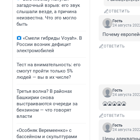
загадочный взрыв: его звук
слышали везде, а причина
ОТВЕТИТЬ
неизвестна. Что это могло
Гость
быть
24 августа 2022
Почему европейс
«Смели гибриды Voyah». В
России возник дефицит
ОТВЕТИТЬ
электромобилей
Тест на внимательность: его
смогут пройти только 5%
людей — вы в их числе?
Гость
Третья волна? В районах
24 августа 2022
Башкирии снова
выстраиваются очереди за
🤮🤮🤮🤮🤮
бензином — что говорят
власти
ОТВЕТИТЬ
Гость
«Особняк Веремеенко» с
24 августа 2022
бассейном и скульптурами
Цены адекватные