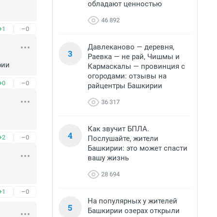
обладают ценностью
46 892
+1
–0
Давлеканово — деревня,
3
Раевка — не рай, Чишмы и
рии
Кармаскалы — провинция с
огородами: отзывы на
+0
–0
райцентры Башкирии
36 317
Как звучит БПЛА.
4
+2
–0
Послушайте, жители
Башкирии: это может спасти
вашу жизнь
28 694
+1
–0
На популярных у жителей
5
Башкирии озерах открыли