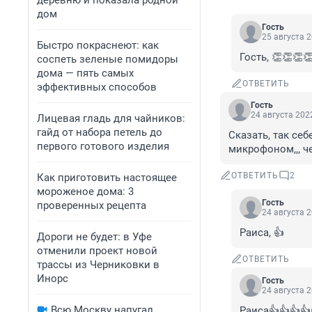
деревню и показала родной
дом
Гость
25 августа 2
Быстро покраснеют: как
Гость, 👏👏👏
соспеть зеленые помидоры
дома — пять самых
ОТВЕТИТЬ
эффективных способов
Гость
24 августа 2022
Лицевая гладь для чайников:
гайд от набора петель до
Сказать, так себ
первого готового изделия
микрофоном,,, ч
ОТВЕТИТЬ
2
Как приготовить настоящее
мороженое дома: 3
Гость
проверенных рецепта
24 августа 2
Раиса, 👍
Дороги не будет: в Уфе
отменили проект новой
ОТВЕТИТЬ
трассы из Черниковки в
Инорс
Гость
24 августа 2
Всю Москву напугал
Раиса👍👍👍👍