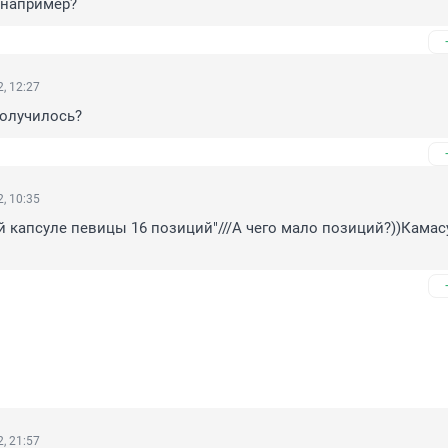
 например?
, 12:27
получилось?
, 10:35
й капсуле певицы 16 позиций"///А чего мало позиций?))Камасу
, 21:57