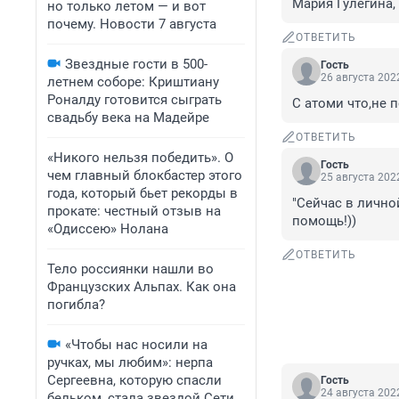
Мария Гулегина,
но только летом — и вот
почему. Новости 7 августа
ОТВЕТИТЬ
Звездные гости в 500-
Гость
26 августа 2022
летнем соборе: Криштиану
Роналду готовится сыграть
С атоми что,не 
свадьбу века на Мадейре
ОТВЕТИТЬ
«Никого нельзя победить». О
Гость
чем главный блокбастер этого
25 августа 2022
года, который бьет рекорды в
"Сейчас в лично
прокате: честный отзыв на
помощь!))
«Одиссею» Нолана
ОТВЕТИТЬ
Тело россиянки нашли во
Французских Альпах. Как она
погибла?
«Чтобы нас носили на
ручках, мы любим»: нерпа
Сергеевна, которую спасли
Гость
24 августа 2022
бельком, стала звездой Сети.