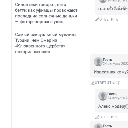
24 августа 2
Синоптики говорят, лето
гость👍👍👍😂
бетте: как уфимцы провожают
последние солнечные деньки
ОТВЕТИТЬ
— фоторепортаж с улиц
Самый сексуальный мужчина
Турции: чем Омер из
«Клюквенного щербета»
покорил женщин
Гость
24 августа 2022
Известная кому
ОТВЕТИТЬ
1
Гость
24 августа 2
Алекс,модеру)
ОТВЕТИТЬ
Гость