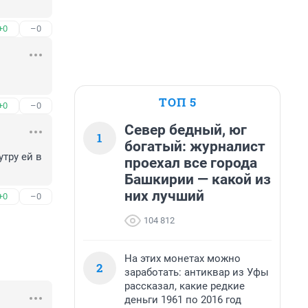
+0
–0
ТОП 5
+0
–0
Север бедный, юг
1
богатый: журналист
тру ей в 
проехал все города
Башкирии — какой из
них лучший
+0
–0
104 812
На этих монетах можно
2
заработать: антиквар из Уфы
рассказал, какие редкие
деньги 1961 по 2016 год