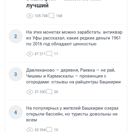
лучший
105 748
168
На этих монетах можно заработать: антиквар
2
из Уфы рассказал, какие редкие деньги 1961
по 2016 год обладают ценностью
47 211
11
Давлеканово — деревня, Раевка — не рай,
3
Чишмы и Кармаскалы — провинция с
огородами: отзывы на райцентры Башкирии
37 330
20
На популярных у жителей Башкирии озерах
4
открыли бассейн, но туристы довольны не
всем
33 354
10