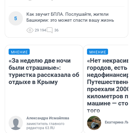
Как звучит БПЛА. Послушайте, жители
5
Башкирии: это может спасти вашу жизнь
29 194
36
МНЕНИЕ
МНЕНИЕ
«За неделю две ночи
«Нет некрасив
были страшные»:
городов, есть
туристка рассказала об
недофинансиро
отдыхе в Крыму
Путешественн
проехали 2000
километров по 
машине — стои
того
Александра Исмайлова
Екатерина Лит
заместитель главного
редактора 63.RU