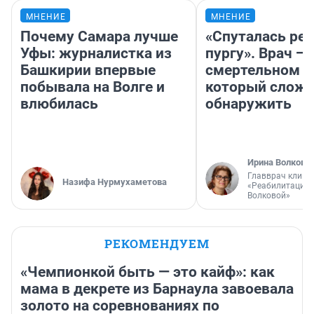
МНЕНИЕ
МНЕНИЕ
Почему Самара лучше
«Спуталась реч
Уфы: журналистка из
пургу». Врач — 
Башкирии впервые
смертельном д
побывала на Волге и
который слож
влюбилась
обнаружить
Ирина Волкова
Главврач клини
Назифа Нурмухаметова
«Реабилитация 
Волковой»
РЕКОМЕНДУЕМ
«Чемпионкой быть — это кайф»: как
мама в декрете из Барнаула завоевала
золото на соревнованиях по