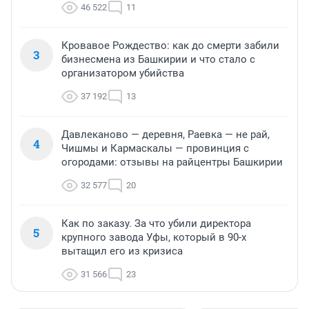
46 522
11
Кровавое Рождество: как до смерти забили
3
бизнесмена из Башкирии и что стало с
организатором убийства
37 192
13
Давлеканово — деревня, Раевка — не рай,
4
Чишмы и Кармаскалы — провинция с
огородами: отзывы на райцентры Башкирии
32 577
20
Как по заказу. За что убили директора
5
крупного завода Уфы, который в 90-х
вытащил его из кризиса
31 566
23