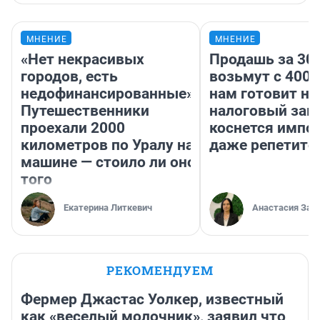
МНЕНИЕ
МНЕНИЕ
«Нет некрасивых
Продашь за 300
городов, есть
возьмут с 4000
недофинансированные».
нам готовит н
Путешественники
налоговый зако
проехали 2000
коснется импор
километров по Уралу на
даже репетито
машине — стоило ли оно
того
Екатерина Литкевич
Анастасия Зав
РЕКОМЕНДУЕМ
Фермер Джастас Уолкер, известный
как «веселый молочник», заявил что