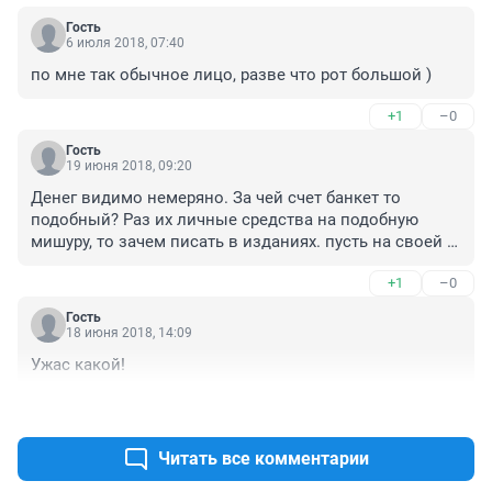
Гость
6 июля 2018, 07:40
по мне так обычное лицо, разве что рот большой )
+1
–0
Гость
19 июня 2018, 09:20
Денег видимо немеряно. За чей счет банкет то 
подобный? Раз их личные средства на подобную 
мишуру, то зачем писать в изданиях. пусть на своей 
страничке размещает и кому интересно любуются на 
+1
–0
"достижения". Лучше бы санитаркой работала в 
оставшихся больницах. Больше бы пользы было.
Гость
18 июня 2018, 14:09
Ужас какой!
+1
–0
Читать все комментарии