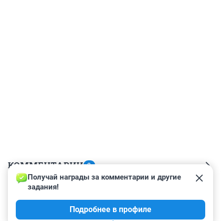
КОММЕНТАРИИ
2
Получай награды за комментарии и другие 
задания!
Гость
15 апреля 2025, 13:06
Подробнее в профиле
Это не хороший знак