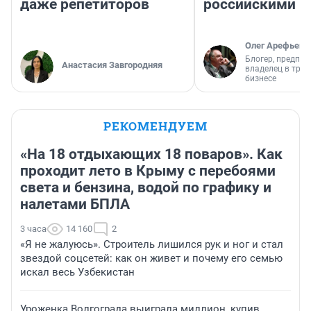
даже репетиторов
российскими
Олег Арефьев
Блогер, предпри
Анастасия Завгородняя
владелец в тра
бизнесе
РЕКОМЕНДУЕМ
«На 18 отдыхающих 18 поваров». Как
проходит лето в Крыму с перебоями
света и бензина, водой по графику и
налетами БПЛА
3 часа
14 160
2
«Я не жалуюсь». Строитель лишился рук и ног и стал
звездой соцсетей: как он живет и почему его семью
искал весь Узбекистан
Уроженка Волгограда выиграла миллион, купив