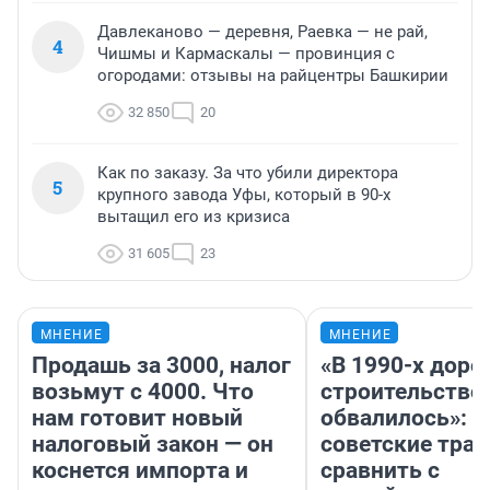
Давлеканово — деревня, Раевка — не рай,
4
Чишмы и Кармаскалы — провинция с
огородами: отзывы на райцентры Башкирии
32 850
20
Как по заказу. За что убили директора
5
крупного завода Уфы, который в 90-х
вытащил его из кризиса
31 605
23
МНЕНИЕ
МНЕНИЕ
Продашь за 3000, налог
«В 1990-х дор
возьмут с 4000. Что
строительство
нам готовит новый
обвалилось»: 
налоговый закон — он
советские трас
коснется импорта и
сравнить с