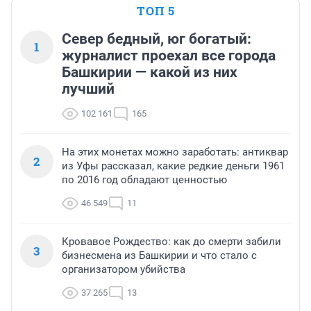
ТОП 5
Север бедный, юг богатый:
1
журналист проехал все города
Башкирии — какой из них
лучший
102 161
165
На этих монетах можно заработать: антиквар
2
из Уфы рассказал, какие редкие деньги 1961
по 2016 год обладают ценностью
46 549
11
Кровавое Рождество: как до смерти забили
3
бизнесмена из Башкирии и что стало с
организатором убийства
37 265
13