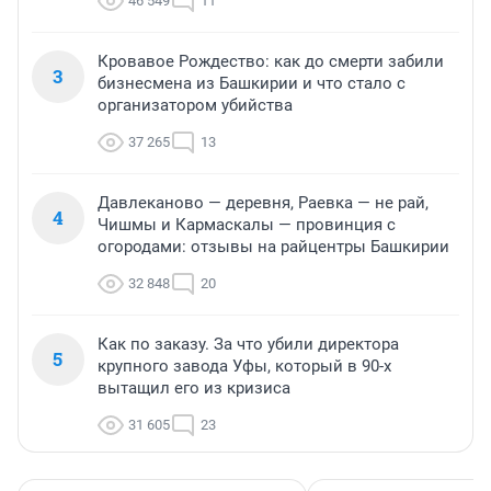
46 549
11
Кровавое Рождество: как до смерти забили
3
бизнесмена из Башкирии и что стало с
организатором убийства
37 265
13
Давлеканово — деревня, Раевка — не рай,
4
Чишмы и Кармаскалы — провинция с
огородами: отзывы на райцентры Башкирии
32 848
20
Как по заказу. За что убили директора
5
крупного завода Уфы, который в 90-х
вытащил его из кризиса
31 605
23