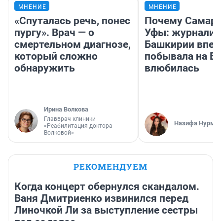
МНЕНИЕ
МНЕНИЕ
«Спуталась речь, понес
Почему Самара
пургу». Врач — о
Уфы: журналис
смертельном диагнозе,
Башкирии впе
который сложно
побывала на Во
обнаружить
влюбилась
Ирина Волкова
Главврач клиники
Назифа Нурму
«Реабилитация доктора
Волковой»
РЕКОМЕНДУЕМ
Когда концерт обернулся скандалом.
Ваня Дмитриенко извинился перед
Линочкой Ли за выступление сестры