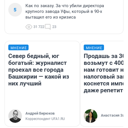
Как по заказу. За что убили директора
5
крупного завода Уфы, который в 90-х
вытащил его из кризиса
31 722
23
МНЕНИЕ
МНЕНИЕ
Север бедный, юг
Продашь за 300
богатый: журналист
возьмут с 4000
проехал все города
нам готовит н
Башкирии — какой из
налоговый зако
них лучший
коснется импор
даже репетито
Андрей Бирюков
Анастасия Зав
Корреспондент UFA1.RU