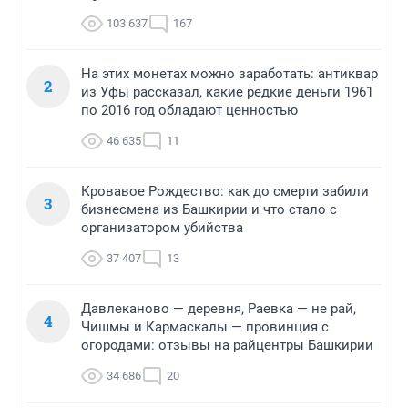
103 637
167
На этих монетах можно заработать: антиквар
2
из Уфы рассказал, какие редкие деньги 1961
по 2016 год обладают ценностью
46 635
11
Кровавое Рождество: как до смерти забили
3
бизнесмена из Башкирии и что стало с
организатором убийства
37 407
13
Давлеканово — деревня, Раевка — не рай,
4
Чишмы и Кармаскалы — провинция с
огородами: отзывы на райцентры Башкирии
34 686
20