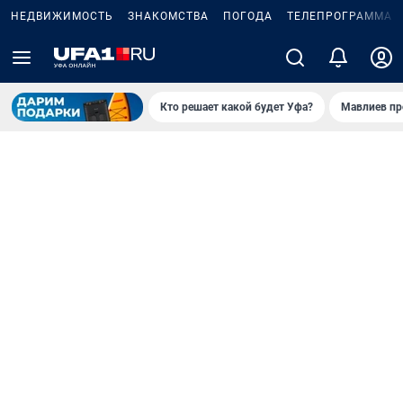
НЕДВИЖИМОСТЬ
ЗНАКОМСТВА
ПОГОДА
ТЕЛЕПРОГРАММА
Кто решает какой будет Уфа?
Мавлиев пр