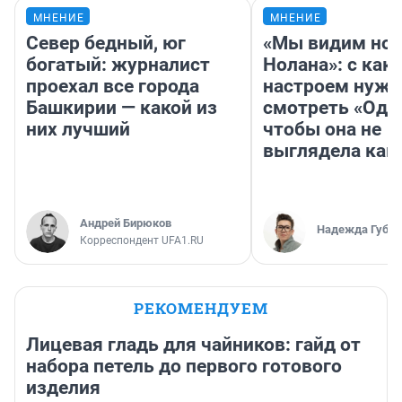
МНЕНИЕ
МНЕНИЕ
Север бедный, юг
«Мы видим нов
богатый: журналист
Нолана»: с как
проехал все города
настроем нужн
Башкирии — какой из
смотреть «Оди
них лучший
чтобы она не
выглядела как
Андрей Бирюков
Надежда Губар
Корреспондент UFA1.RU
РЕКОМЕНДУЕМ
Лицевая гладь для чайников: гайд от
набора петель до первого готового
изделия